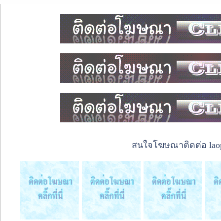
สนใจโฆษณาติดต่อ laope