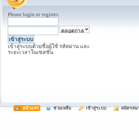
Please
login
or
register
.
เข้าสู่ระบบด้วยชื่อผู้ใช้ รหัสผ่าน และ
ระยะเวลาในเซสชั่น
  หน้าแรก
  ช่วยเหลือ
  เข้าสู่ระบบ
  สมัครสม