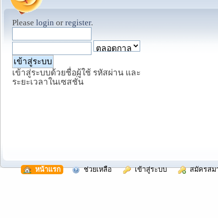
Please
login
or
register
.
เข้าสู่ระบบด้วยชื่อผู้ใช้ รหัสผ่าน และ
ระยะเวลาในเซสชั่น
  หน้าแรก
  ช่วยเหลือ
  เข้าสู่ระบบ
  สมัครสม