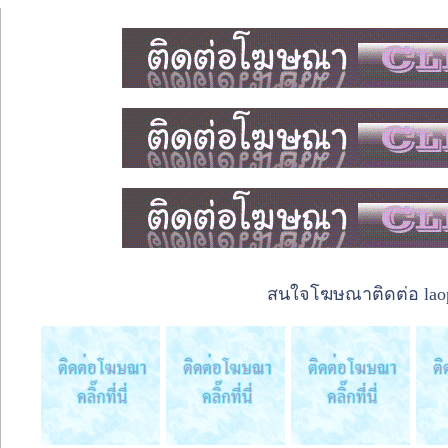
สนใจโฆษณาติดต่อ laope