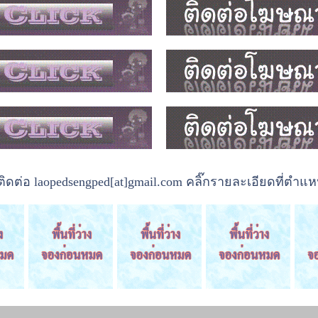
ต่อ laopedsengped[at]gmail.com คลิ๊กรายละเอียดที่ตำแหน