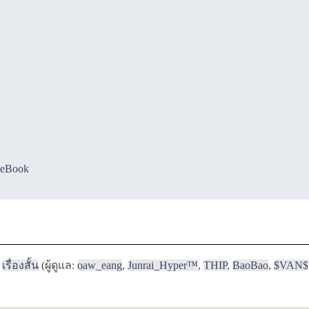
ceBook
เรื่องสั้น
(ผู้ดูแล:
oaw_eang
,
Junrai_Hyper™
,
THIP
,
BaoBao
,
$VAN$