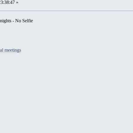
23:38:47 »
l nights - No Selfie
al meetings