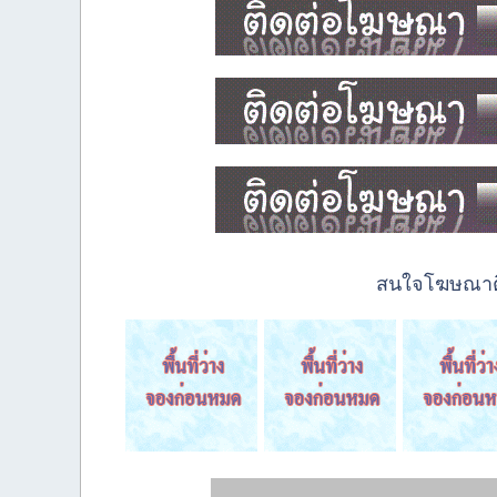
สนใจโฆษณาติด