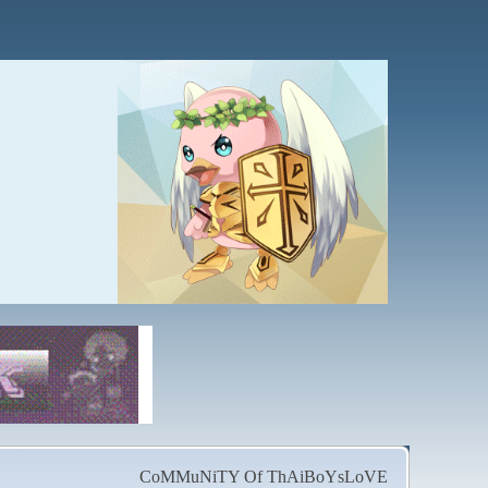
CoMMuNiTY Of ThAiBoYsLoVE