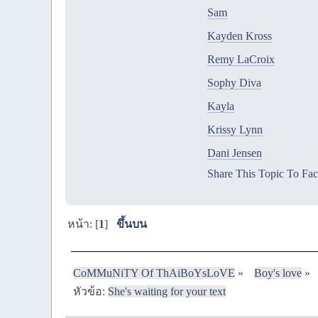
Sam
Kayden Kross
Remy LaCroix
Sophy Diva
Kayla
Krissy Lynn
Dani Jensen
Share This Topic To Fa
หน้า: [
1
]
ขึ้นบน
CoMMuNiTY Of ThAiBoYsLoVE
»
Boy's love
»
หัวข้อ:
She's waiting for your text