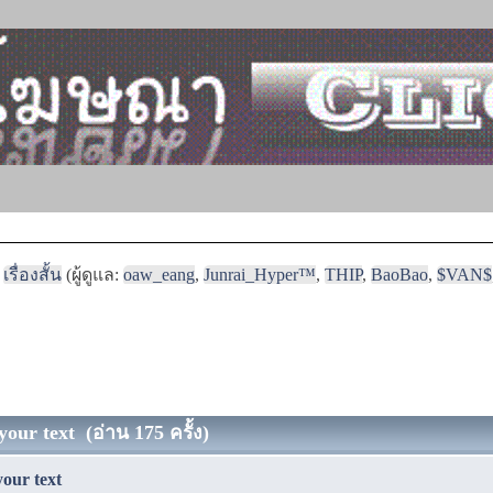
เรื่องสั้น
(ผู้ดูแล:
oaw_eang
,
Junrai_Hyper™
,
THIP
,
BaoBao
,
$VAN$
your text (อ่าน 175 ครั้ง)
your text