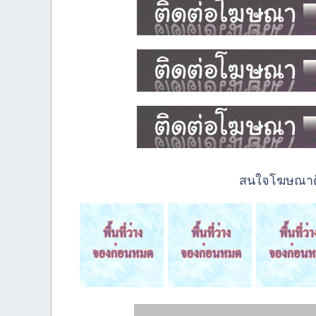
สนใจโฆษณาติด