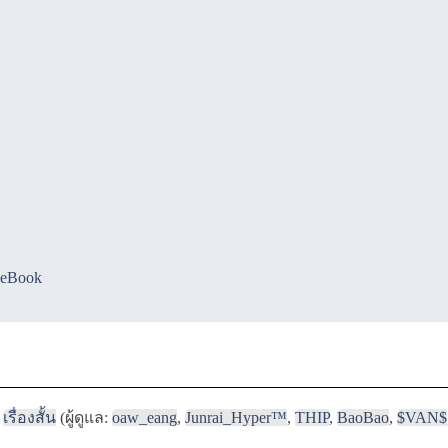
ceBook
เรื่องสั้น
(ผู้ดูแล:
oaw_eang
,
Junrai_Hyper™
,
THIP
,
BaoBao
,
$VAN$