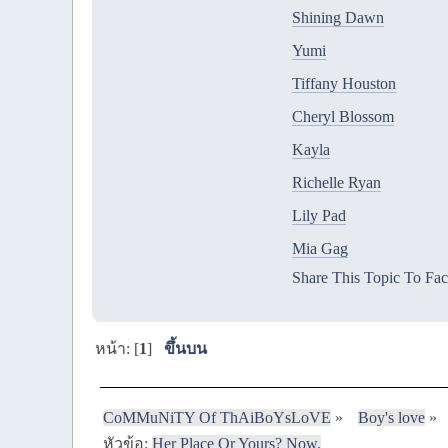
Shining Dawn
Yumi
Tiffany Houston
Cheryl Blossom
Kayla
Richelle Ryan
Lily Pad
Mia Gag
Share This Topic To Fa
หน้า: [
1
]
ขึ้นบน
CoMMuNiTY Of ThAiBoYsLoVE
»
Boy's love
»
หัวข้อ:
Her Place Or Yours? Now.