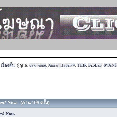
เรื่องสั้น
(ผู้ดูแล:
oaw_eang
,
Junrai_Hyper™
,
THIP
,
BaoBao
,
$VAN$
rs? Now. (อ่าน 199 ครั้ง)
rs? Now.