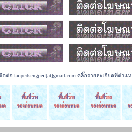
ต่อ laopedsengped[at]gmail.com คลิ๊กรายละเอียดที่ตำแหน