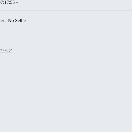
07:17:55 »
er - No Selfie
message