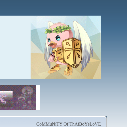
CoMMuNiTY Of ThAiBoYsLoVE