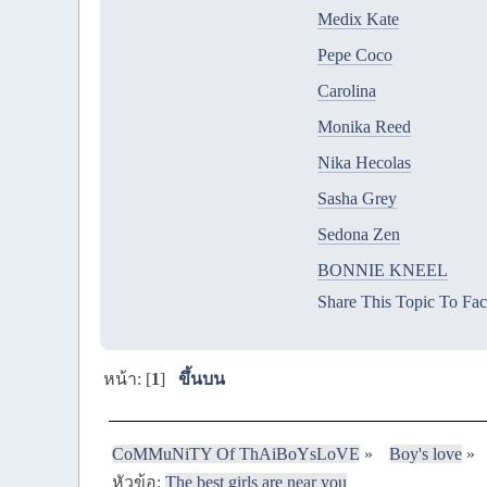
Medix Kate
Pepe Coco
Carolina
Monika Reed
Nika Hecolas
Sasha Grey
Sedona Zen
BONNIE KNEEL
Share This Topic To Fa
หน้า: [
1
]
ขึ้นบน
CoMMuNiTY Of ThAiBoYsLoVE
»
Boy's love
»
หัวข้อ:
The best girls are near you