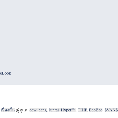
ceBook
เรื่องสั้น
(ผู้ดูแล:
oaw_eang
,
Junrai_Hyper™
,
THIP
,
BaoBao
,
$VAN$