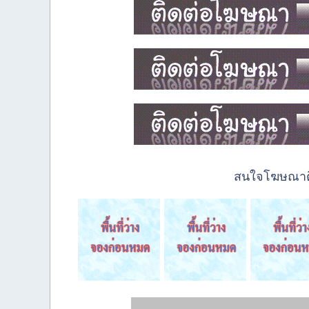
สนใจโฆษณาติด