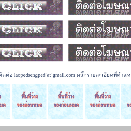
ต่อ laopedsengped[at]gmail.com คลิ๊กรายละเอียดที่ตำแหน