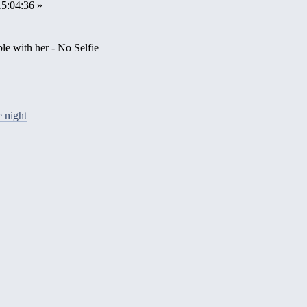
15:04:36 »
le with her - No Selfie
 night