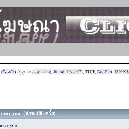
เรื่องสั้น
(ผู้ดูแล:
oaw_eang
,
Junrai_Hyper™
,
THIP
,
BaoBao
,
$VAN$
 near you (อ่าน 188 ครั้ง)
 near you