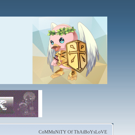
CoMMuNiTY Of ThAiBoYsLoVE