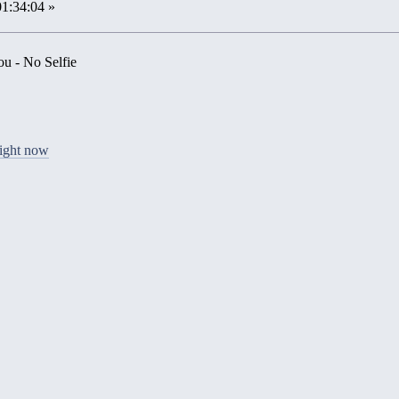
01:34:04 »
ou - No Selfie
 right now