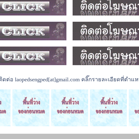
ต่อ laopedsengped[at]gmail.com คลิ๊กรายละเอียดที่ตำแหน