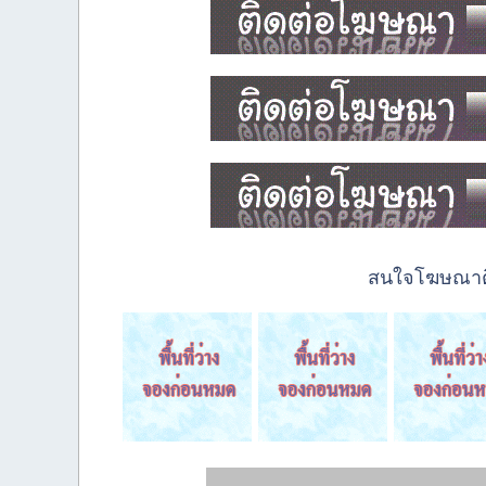
สนใจโฆษณาติด