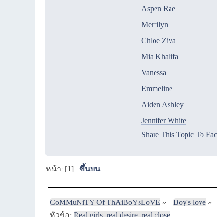
Aspen Rae
Merrilyn
Chloe Ziva
Mia Khalifa
Vanessa
Emmeline
Aiden Ashley
Jennifer White
Share This Topic To Fa
หน้า: [
1
]
ขึ้นบน
CoMMuNiTY Of ThAiBoYsLoVE
»
Boy's love
»
หัวข้อ:
Real girls, real desire, real close