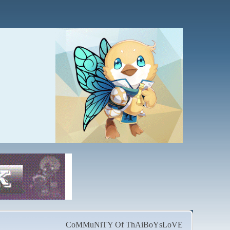
CoMMuNiTY Of ThAiBoYsLoVE