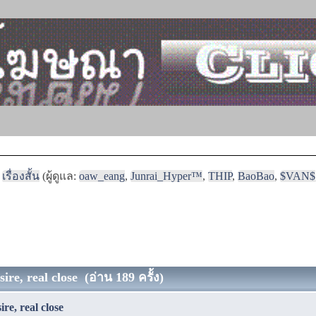
เรื่องสั้น
(ผู้ดูแล:
oaw_eang
,
Junrai_Hyper™
,
THIP
,
BaoBao
,
$VAN$
sire, real close (อ่าน 189 ครั้ง)
ire, real close