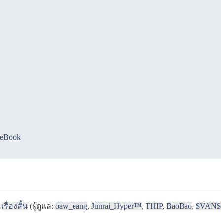
ceBook
เรื่องสั้น
(ผู้ดูแล:
oaw_eang
,
Junrai_Hyper™
,
THIP
,
BaoBao
,
$VAN$