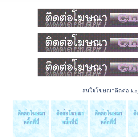
สนใจโฆษณาติดต่อ laope