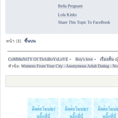
Bella Pregnant
Lola Kinks
Share This Topic To FaceBook
หน้า: [
1
]
ขึ้นบน
CoMMuNiTY Of ThAiBoYsLoVE
»
Boy's love
»
เรื่องสั้น
(ผ
หัวข้อ:
Womens From Your City - Anonymous Adult Dating - No 