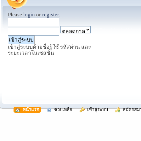
Please
login
or
register
.
เข้าสู่ระบบด้วยชื่อผู้ใช้ รหัสผ่าน และ
ระยะเวลาในเซสชั่น
  หน้าแรก
  ช่วยเหลือ
  เข้าสู่ระบบ
  สมัครสม