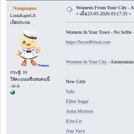
Womens From Your City - A
Nongnapus
« เมื่อ23-05-2026 03:17:35 »
LindaKapleGX
เป็ดประถม
Womens In Your Town - No Selfie
https://SecretPrivat.com
Womens In Your City
- Anonymous 
กระทู้: 10
ให้คะแนนชื่นชมคนนี้:
New Girls
+0/-0
Suki
Ellise Sugar
Anna Morison
Kira-Liv
Ana Vavx