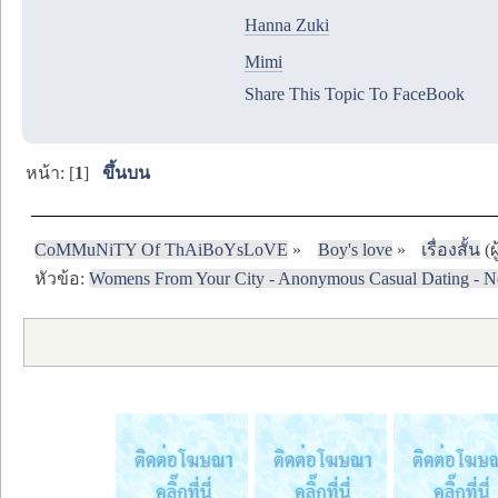
Hanna Zuki
Mimi
Share This Topic To FaceBook
หน้า: [
1
]
ขึ้นบน
CoMMuNiTY Of ThAiBoYsLoVE
»
Boy's love
»
เรื่องสั้น
(ผ
หัวข้อ:
Womens From Your City - Anonymous Casual Dating - No