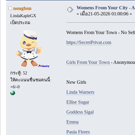
Womens From Your City - An
nongfom
« เมื่อ21-05-2026 01:00:06 »
LindaKapleGX
เป็ดประถม
Womens From Your Town - No Self
https://SecretPrivat.com
Girls From Your Town
- Anonymous
กระทู้: 52
ให้คะแนนชื่นชมคนนี้:
New Girls
+6/-0
Linda Warners
Ellise Sugar
Goddess Sigal
Emma
Paula Flores