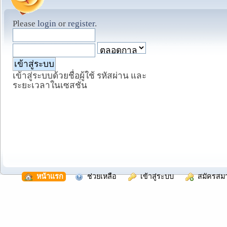
Please
login
or
register
.
เข้าสู่ระบบด้วยชื่อผู้ใช้ รหัสผ่าน และ
ระยะเวลาในเซสชั่น
  หน้าแรก
  ช่วยเหลือ
  เข้าสู่ระบบ
  สมัครสม