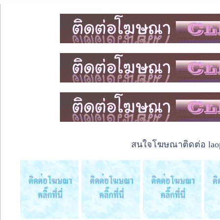
สนใจโฆษณาติดต่อ laope