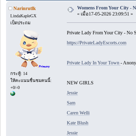
Womens From Your City - N
Narinrutlk
« เมื่อ17-05-2026 23:09:51 »
LindaKapleGX
เป็ดประถม
Private Lady From Your City - No 
https://PrivateLadyEscorts.com
Private Lady In Your Town
- Anony
กระทู้: 14
ให้คะแนนชื่นชมคนนี้:
NEW GIRLS
+0/-0
Jessie
Sam
Caren Welli
Kate Blush
Jessie