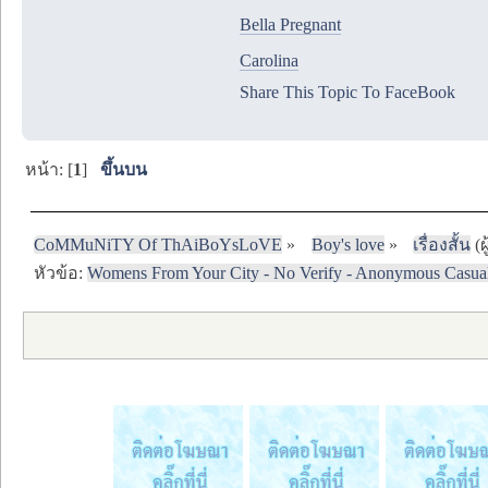
Bella Pregnant
Carolina
Share This Topic To FaceBook
หน้า: [
1
]
ขึ้นบน
CoMMuNiTY Of ThAiBoYsLoVE
»
Boy's love
»
เรื่องสั้น
(ผ
หัวข้อ:
Womens From Your City - No Verify - Anonymous Casua