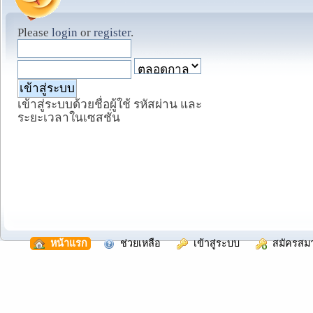
Please
login
or
register
.
เข้าสู่ระบบด้วยชื่อผู้ใช้ รหัสผ่าน และ
ระยะเวลาในเซสชั่น
  หน้าแรก
  ช่วยเหลือ
  เข้าสู่ระบบ
  สมัครสม