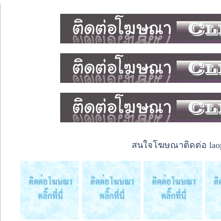
สนใจโฆษณาติดต่อ laope