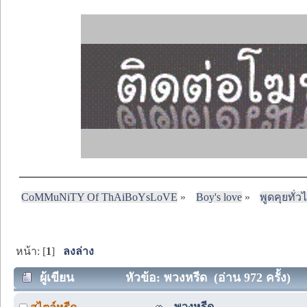
CoMMuNiTY Of ThAiBoYsLoVE
»
Boy's love
»
พูดคุยทั่ว
หน้า: [
1
]
ลงล่าง
ผู้เขียน
หัวข้อ: พวงหรีด (อ่าน 972 ครั้ง)
พวงหรีด