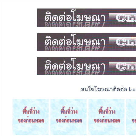
สนใจโฆษณาติดต่อ laope