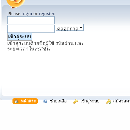
Please
login
or
register
.
เข้าสู่ระบบด้วยชื่อผู้ใช้ รหัสผ่าน และ
ระยะเวลาในเซสชั่น
  หน้าแรก
  ช่วยเหลือ
  เข้าสู่ระบบ
  สมัครสม