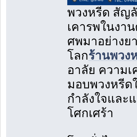
พวงหรีด สัญ
เคารพในงานศพ
ศพมาอย่างย
โลก
ร้านพวงห
อาลัย ความเค
มอบพวงหรีดให
กำลังใจและแ
โศกเศร้า