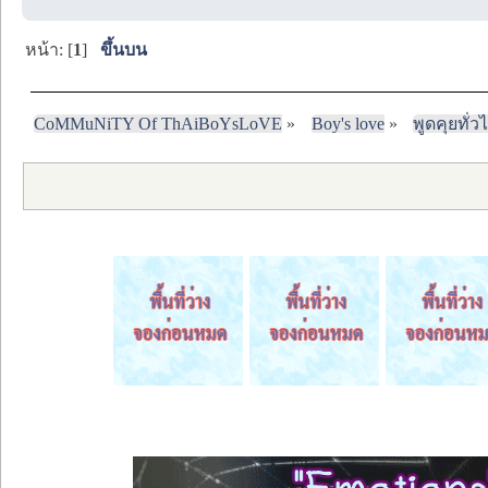
หน้า: [
1
]
ขึ้นบน
CoMMuNiTY Of ThAiBoYsLoVE
»
Boy's love
»
พูดคุยทั่ว