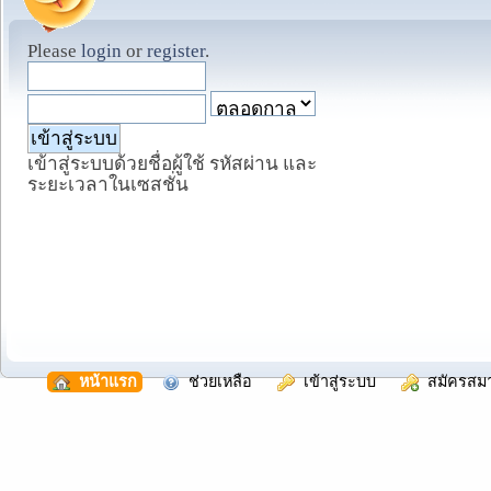
Please
login
or
register
.
เข้าสู่ระบบด้วยชื่อผู้ใช้ รหัสผ่าน และ
ระยะเวลาในเซสชั่น
  หน้าแรก
  ช่วยเหลือ
  เข้าสู่ระบบ
  สมัครสม