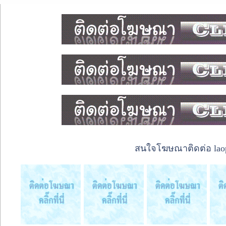
สนใจโฆษณาติดต่อ laope