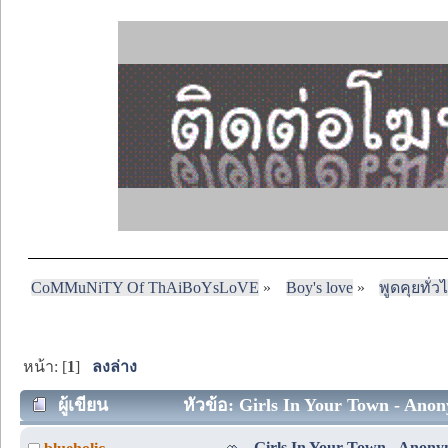
CoMMuNiTY Of ThAiBoYsLoVE
»
Boy's love
»
พูดคุยทั่ว
หน้า: [
1
]
ลงล่าง
ผู้เขียน
หัวข้อ: Girls In Your Town - Anony
Girls In Your Town - Anonym