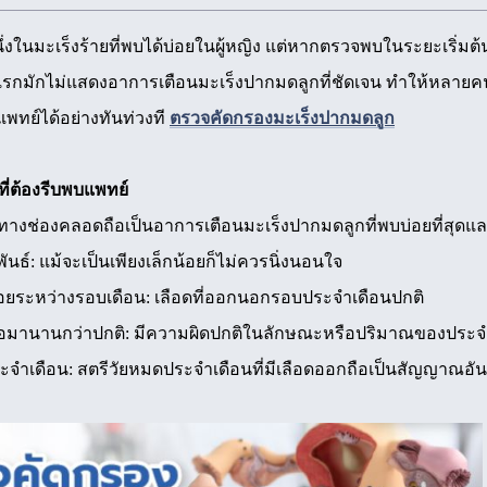
ึ่งในมะเร็งร้ายที่พบได้บ่อยในผู้หญิง แต่หากตรวจพบในระยะเริ่
รกมักไม่แสดงอาการเตือนมะเร็งปากมดลูกที่ชัดเจน ทำให้หลายคนล
พทย์ได้อย่างทันท่วงที
ตรวจคัดกรองมะเร็งปากมดลูก
ี่ต้องรีบพบแพทย์
ทางช่องคลอดถือเป็นอาการเตือนมะเร็งปากมดลูกที่พบบ่อยที่สุดแล
ันธ์: แม้จะเป็นเพียงเล็กน้อยก็ไม่ควรนิ่งนอนใจ
ยระหว่างรอบเดือน: เลือดที่ออกนอกรอบประจำเดือนปกติ
อมานานกว่าปกติ: มีความผิดปกติในลักษณะหรือปริมาณของประจ
ะจำเดือน: สตรีวัยหมดประจำเดือนที่มีเลือดออกถือเป็นสัญญาณอั