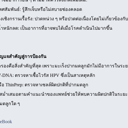
สัมพันธ์: รู้สึกเจ็บหรือไม่สบายช่องคลอด
งเชิงกรานเรื้อรัง: ปวดหน่วง ๆ หรือปวดต่อเนื่องโดยไม่เกี่ยวข้องก
น้ำหนักลด: เป็นอาการที่อาจพบได้เมื่อโรคดำเนินไปมากขึ้น
ญแจสำคัญสู่การป้องกัน
กรองคือสิ่งสำคัญที่สุด เพราะมะเร็งปากมดลูกมักไม่มีอาการในระย
NA: ตรวจหาเชื้อไวรัส HPV ซึ่งเป็นสาเหตุหลัก
ือ ThinPrep: ตรวจหาเซลล์ผิดปกติที่ปากมดลูก
างสม่ำเสมอตามคำแนะนำของแพทย์ช่วยให้พบความผิดปกติในระยะก่อ
มดลูกใด ๆ
ceBook