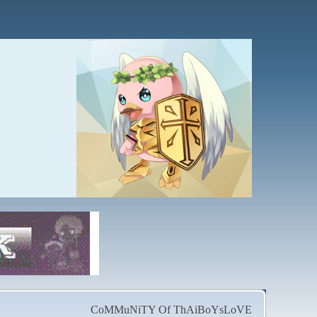
CoMMuNiTY Of ThAiBoYsLoVE