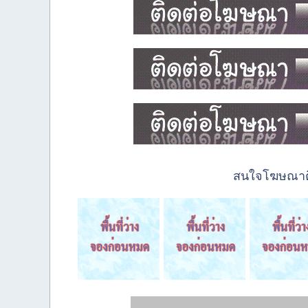
สนใจโฆษณาติด