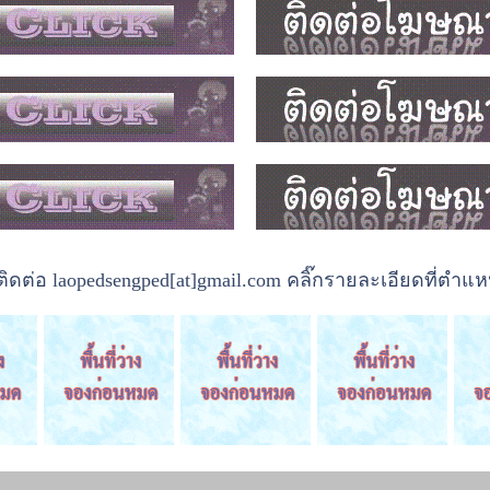
ต่อ laopedsengped[at]gmail.com คลิ๊กรายละเอียดที่ตำแหน