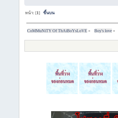
หน้า: [
1
]
ขึ้นบน
CoMMuNiTY Of ThAiBoYsLoVE
»
Boy's love
»