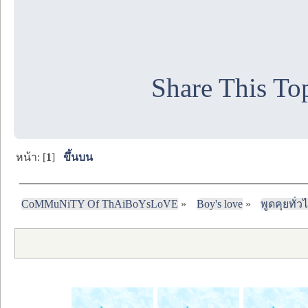
Share This To
หน้า: [
1
]
ขึ้นบน
CoMMuNiTY Of ThAiBoYsLoVE
»
Boy's love
»
พูดคุยทั่ว