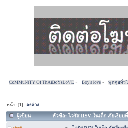
CoMMuNiTY Of ThAiBoYsLoVE
»
Boy's love
»
พูดคุยทั่ว
หน้า: [
1
]
ลงล่าง
ผู้เขียน
หัวข้อ: ไวรัส RSV ในเด็ก ภัยเงียบที่
ไวรัส RSV ในเด็ก ภัยเงียบที่