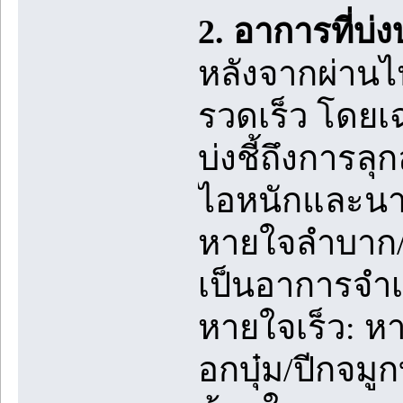
2. อาการที่บ่
หลังจากผ่านไป
รวดเร็ว โดยเ
บ่งชี้ถึงการล
ไอหนักและนา
หายใจลำบาก/
เป็นอาการจำเพ
หายใจเร็ว: ห
อกบุ๋ม/ปีกจมู