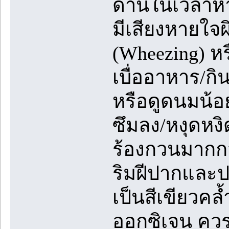
ด้านในเวลาหา
มีเสียงหายใจผิ
(Wheezing) ห
เบื่ออาหาร/ก
หรือดูดนมน้
ซึมลง/หงุดหงิ
ร้องกวนมากกว
ริมฝีปากและปล
เป็นสีเขียวค
ออกซิเจน คว