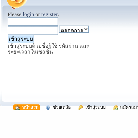
Please
login
or
register
.
เข้าสู่ระบบด้วยชื่อผู้ใช้ รหัสผ่าน และ
ระยะเวลาในเซสชั่น
  หน้าแรก
  ช่วยเหลือ
  เข้าสู่ระบบ
  สมัครสม