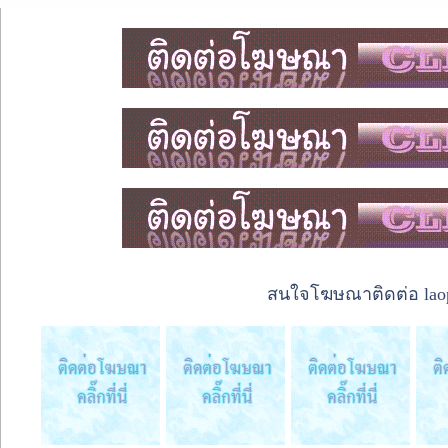
สนใจโฆษณาติดต่อ laope