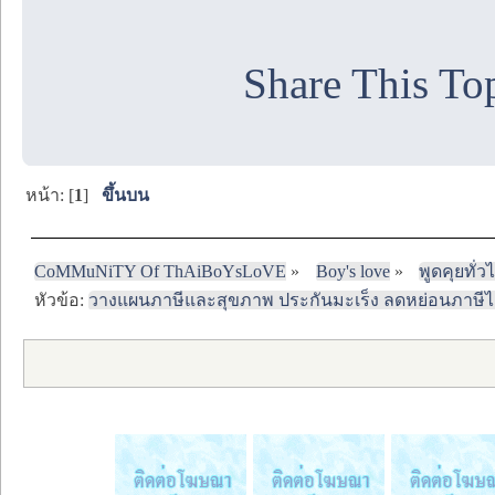
Share This To
หน้า: [
1
]
ขึ้นบน
CoMMuNiTY Of ThAiBoYsLoVE
»
Boy's love
»
พูดคุยทั่ว
หัวข้อ:
วางแผนภาษีและสุขภาพ ประกันมะเร็ง ลดหย่อนภาษีไ