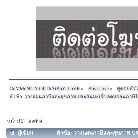
CoMMuNiTY Of ThAiBoYsLoVE
»
Boy's love
»
พูดคุยทั่ว
หัวข้อ:
วางแผนภาษีและสุขภาพ ประกันมะเร็ง ลดหย่อนภาษีไ
หน้า: [
1
]
ลงล่าง
ผู้เขียน
หัวข้อ: วางแผนภาษีและสุขภาพ ประก