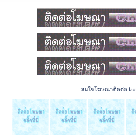
สนใจโฆษณาติดต่อ laope