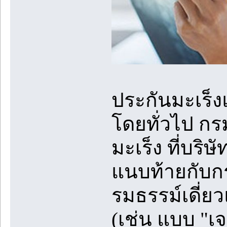
ประกันมะเร็ง
โดยทั่วไป กร
มะเร็ง ที่บริษ
แนบท้ายกับกร
รมธรรม์เดี่ย
(เช่น แบบ "เ