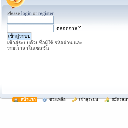
Please
login
or
register
.
เข้าสู่ระบบด้วยชื่อผู้ใช้ รหัสผ่าน และ
ระยะเวลาในเซสชั่น
  หน้าแรก
  ช่วยเหลือ
  เข้าสู่ระบบ
  สมัครสม