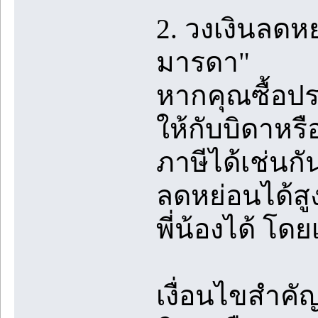
2. วงเงินลดห
มารดา"
หากคุณซื้อปร
ให้กับบิดาหร
ภาษีได้เช่นกั
ลดหย่อนได้สู
พี่น้องได้ โดย
เงื่อนไขสำคัญ