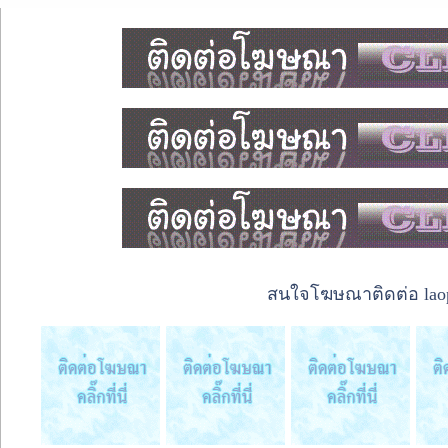
สนใจโฆษณาติดต่อ laope