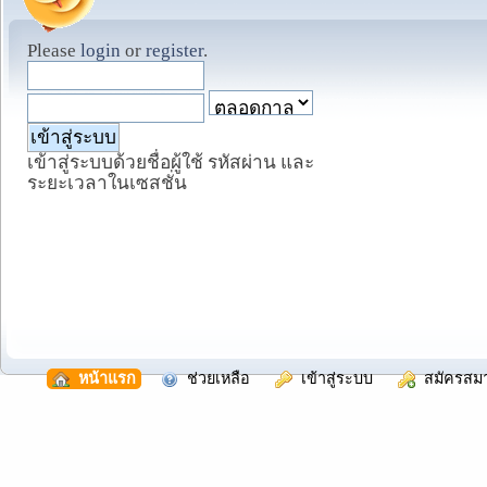
Please
login
or
register
.
เข้าสู่ระบบด้วยชื่อผู้ใช้ รหัสผ่าน และ
ระยะเวลาในเซสชั่น
  หน้าแรก
  ช่วยเหลือ
  เข้าสู่ระบบ
  สมัครสม