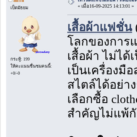
airrii
« เมื่อ16-09-2025 14:13:01 »
เป็ดมัธยม
เสื้อผ้าแฟชั่น
(
โลกของการแต่
เสื้อผ้า ไม่ไ
กระทู้: 199
ให้คะแนนชื่นชมคนนี้:
เป็นเครื่องม
+0/-0
สไตล์ได้อย่า
เลือกซื้อ clot
สำคัญไม่แพ้ก