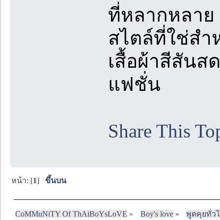
ที่หลากหลาย 
สไตล์ที่ใช่สำห
เสื้อผ้าสีสัน
แฟชั่น
Share This To
หน้า: [
1
]
ขึ้นบน
CoMMuNiTY Of ThAiBoYsLoVE
»
Boy's love
»
พูดคุยทั่ว