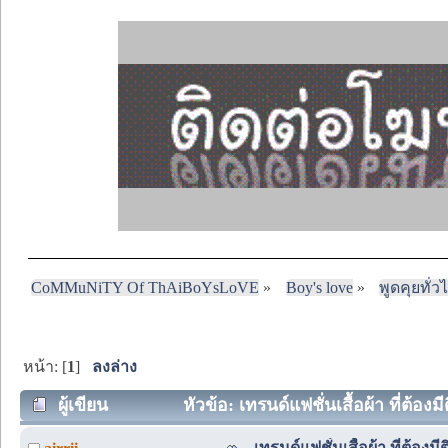
CoMMuNiTY Of ThAiBoYsLoVE
»
Boy's love
»
พูดคุยทั่ว
หน้า: [
1
]
ลงล่าง
ผู้เขียน
หัวข้อ: เทรนด์แฟชั่นเสื้อผ้า ที่ต้องมี
เทรนด์แฟชั่นเสื้อผ้า ที่ต้องมีติ