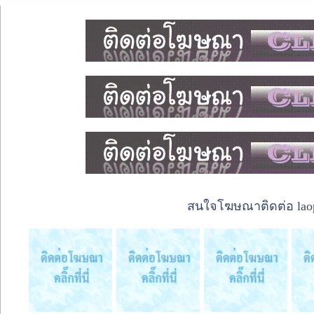
สนใจโฆษณาติดต่อ laope