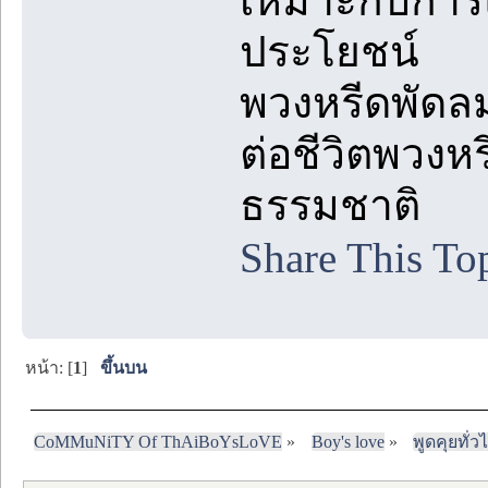
เหมาะกับการแ
ประโยชน์
พวงหรีดพัดลม
ต่อชีวิตพวงหร
ธรรมชาติ
Share This To
หน้า: [
1
]
ขึ้นบน
CoMMuNiTY Of ThAiBoYsLoVE
»
Boy's love
»
พูดคุยทั่ว