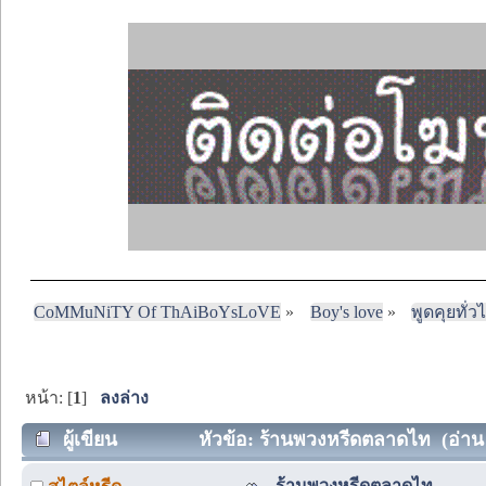
CoMMuNiTY Of ThAiBoYsLoVE
»
Boy's love
»
พูดคุยทั่ว
หน้า: [
1
]
ลงล่าง
ผู้เขียน
หัวข้อ: ร้านพวงหรีดตลาดไท (อ่าน 1
ร้านพวงหรีดตลาดไท