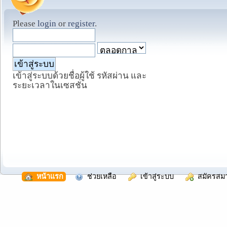
Please
login
or
register
.
เข้าสู่ระบบด้วยชื่อผู้ใช้ รหัสผ่าน และ
ระยะเวลาในเซสชั่น
  หน้าแรก
  ช่วยเหลือ
  เข้าสู่ระบบ
  สมัครสม