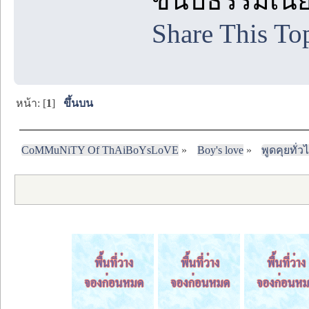
ขนบธรรมเนีย
Share This To
หน้า: [
1
]
ขึ้นบน
CoMMuNiTY Of ThAiBoYsLoVE
»
Boy's love
»
พูดคุยทั่ว