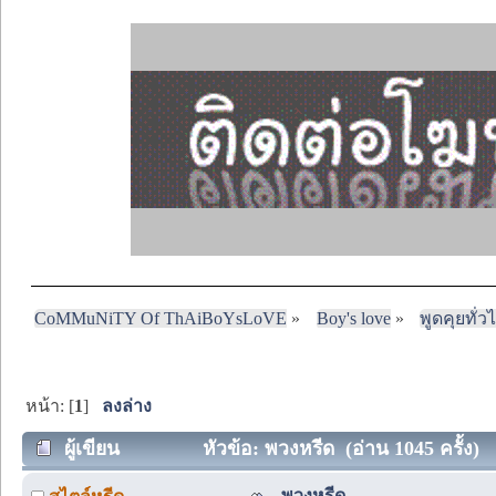
CoMMuNiTY Of ThAiBoYsLoVE
»
Boy's love
»
พูดคุยทั่ว
หน้า: [
1
]
ลงล่าง
ผู้เขียน
หัวข้อ: พวงหรีด (อ่าน 1045 ครั้ง)
พวงหรีด