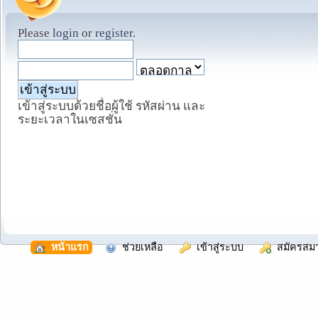
Please
login
or
register
.
เข้าสู่ระบบด้วยชื่อผู้ใช้ รหัสผ่าน และ
ระยะเวลาในเซสชั่น
  หน้าแรก
  ช่วยเหลือ
  เข้าสู่ระบบ
  สมัครสม