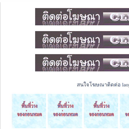
สนใจโฆษณาติดต่อ laope