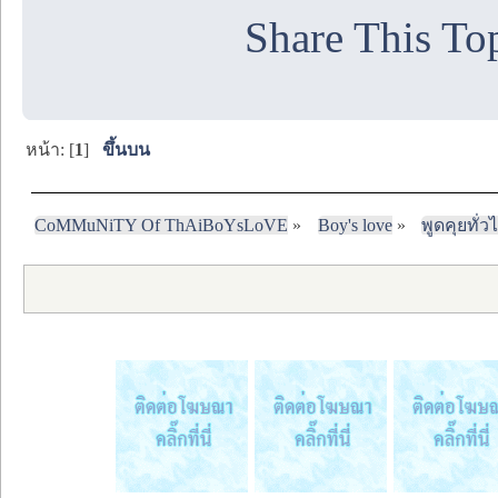
Share This To
หน้า: [
1
]
ขึ้นบน
CoMMuNiTY Of ThAiBoYsLoVE
»
Boy's love
»
พูดคุยทั่ว