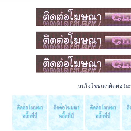
สนใจโฆษณาติดต่อ laope