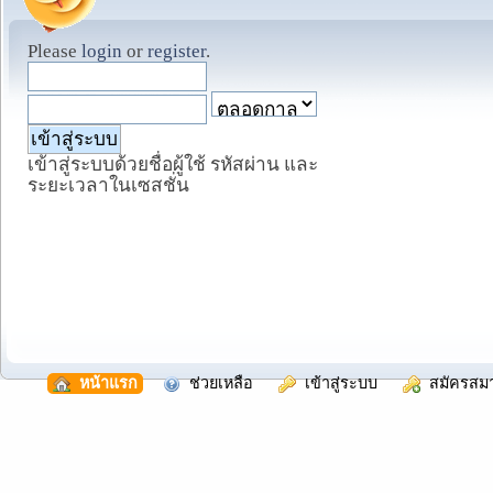
Please
login
or
register
.
เข้าสู่ระบบด้วยชื่อผู้ใช้ รหัสผ่าน และ
ระยะเวลาในเซสชั่น
  หน้าแรก
  ช่วยเหลือ
  เข้าสู่ระบบ
  สมัครสม