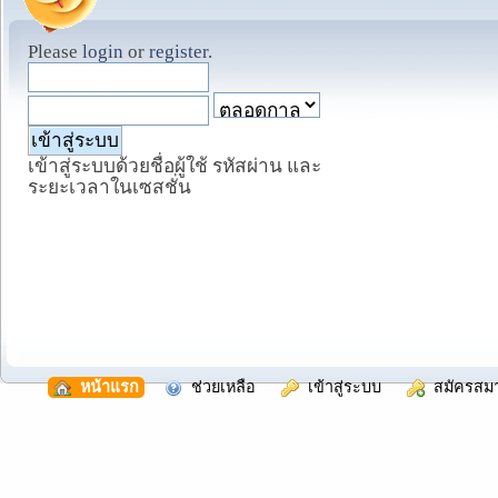
Please
login
or
register
.
เข้าสู่ระบบด้วยชื่อผู้ใช้ รหัสผ่าน และ
ระยะเวลาในเซสชั่น
  หน้าแรก
  ช่วยเหลือ
  เข้าสู่ระบบ
  สมัครสม