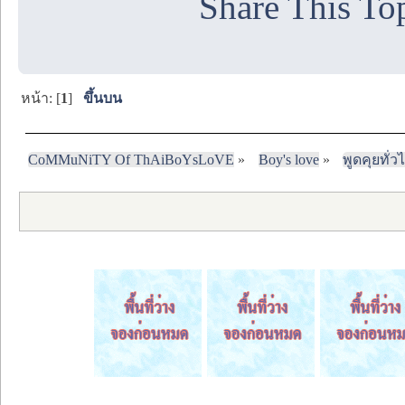
Share This To
หน้า: [
1
]
ขึ้นบน
CoMMuNiTY Of ThAiBoYsLoVE
»
Boy's love
»
พูดคุยทั่ว