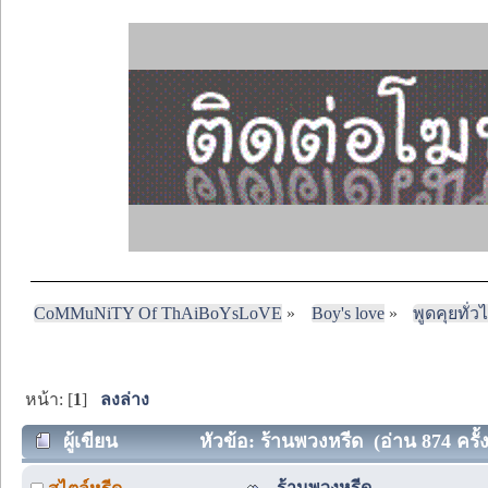
CoMMuNiTY Of ThAiBoYsLoVE
»
Boy's love
»
พูดคุยทั่ว
หน้า: [
1
]
ลงล่าง
ผู้เขียน
หัวข้อ: ร้านพวงหรีด (อ่าน 874 ครั้ง
ร้านพวงหรีด