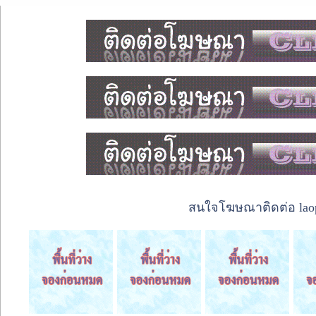
สนใจโฆษณาติดต่อ laope