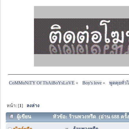
CoMMuNiTY Of ThAiBoYsLoVE
»
Boy's love
»
พูดคุยทั่ว
หน้า: [
1
]
ลงล่าง
ผู้เขียน
หัวข้อ: ร้านพวงหรีด (อ่าน 688 ครั้ง
ร้านพวงหรีด