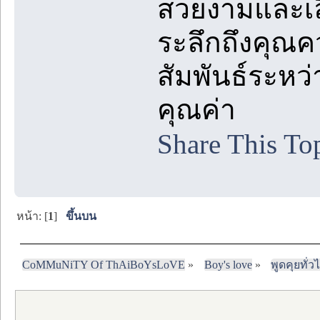
สวยงามและเลื
ระลึกถึงคุณค
สัมพันธ์ระหว่
คุณค่า
Share This To
หน้า: [
1
]
ขึ้นบน
CoMMuNiTY Of ThAiBoYsLoVE
»
Boy's love
»
พูดคุยทั่ว