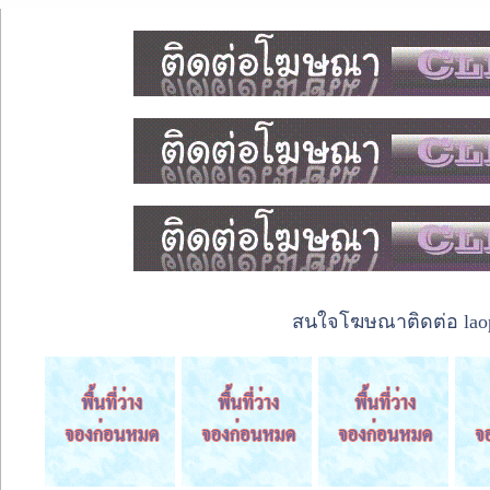
สนใจโฆษณาติดต่อ laope