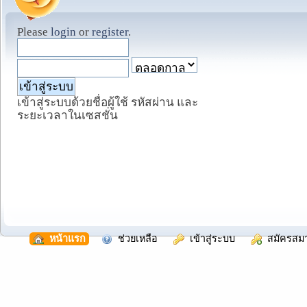
Please
login
or
register
.
เข้าสู่ระบบด้วยชื่อผู้ใช้ รหัสผ่าน และ
ระยะเวลาในเซสชั่น
  หน้าแรก
  ช่วยเหลือ
  เข้าสู่ระบบ
  สมัครสม