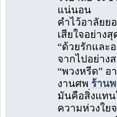
แน่นอน
คำไว้อาลัยย
เสียใจอย่างส
“ด้วยรักและอ
จากไปอย่างส
“พวงหรีด” อา
งานศพ
ร้านพ
มันคือสิ่งแท
ความห่วงใยจาก