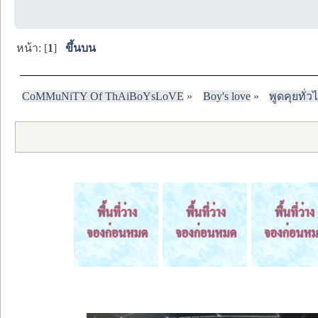
หน้า: [
1
]
ขึ้นบน
CoMMuNiTY Of ThAiBoYsLoVE
»
Boy's love
»
พูดคุยทั่ว