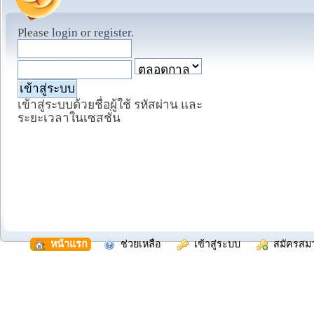
Please
login
or
register
.
เข้าสู่ระบบด้วยชื่อผู้ใช้ รหัสผ่าน และ
ระยะเวลาในเซสชั่น
  หน้าแรก
  ช่วยเหลือ
  เข้าสู่ระบบ
  สมัครสม