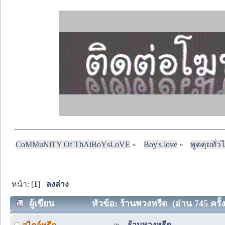
CoMMuNiTY Of ThAiBoYsLoVE
»
Boy's love
»
พูดคุยทั่ว
หน้า: [
1
]
ลงล่าง
ผู้เขียน
หัวข้อ: ร้านพวงหรีด (อ่าน 745 ครั้ง
ร้านพวงหรีด