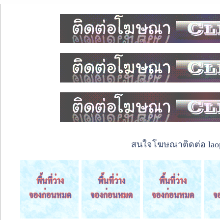
สนใจโฆษณาติดต่อ laope