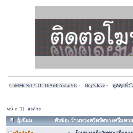
CoMMuNiTY Of ThAiBoYsLoVE
»
Boy's love
»
พูดคุยทั่ว
หน้า: [
1
]
ลงล่าง
ผู้เขียน
หัวข้อ: ร้านพวงหรีดวัดพระศรีมหาธา
ร้านพวงหรีดวัดพระศรีมหาธ