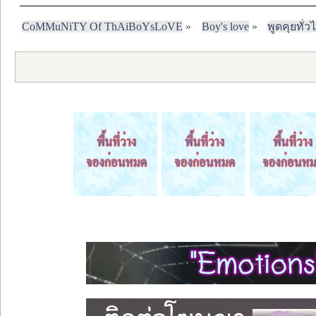
CoMMuNiTY Of ThAiBoYsLoVE
»
Boy's love
»
พูดคุยทั่ว