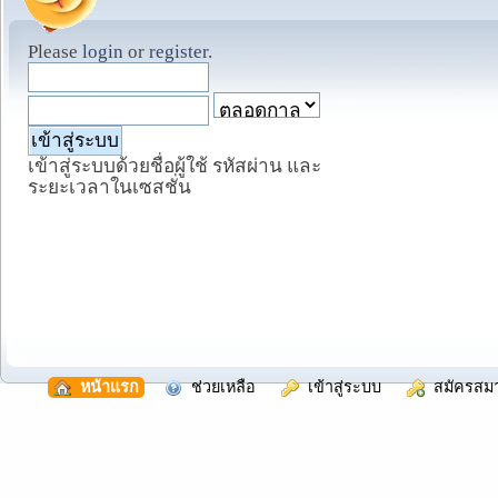
Please
login
or
register
.
เข้าสู่ระบบด้วยชื่อผู้ใช้ รหัสผ่าน และ
ระยะเวลาในเซสชั่น
  หน้าแรก
  ช่วยเหลือ
  เข้าสู่ระบบ
  สมัครสม