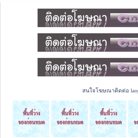
สนใจโฆษณาติดต่อ laope