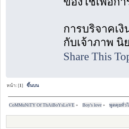
ของใช้เพื่อก
การบริจาคเงิ
กับเจ้าภาพ น
Share This To
หน้า: [
1
]
ขึ้นบน
CoMMuNiTY Of ThAiBoYsLoVE
»
Boy's love
»
พูดคุยทั่ว