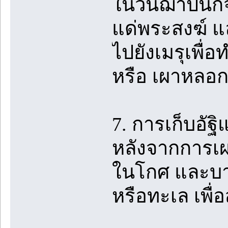
ในวันฌาปนกิ
แด่พระสงฆ์ 
ไปยังเมรุเพื่
หรือ เผาหลอกก
7. การเก็บอัฐ
หลังจากการเผา
ในโกศ และบาง
หรือทะเล เพื่