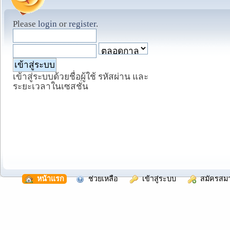
Please
login
or
register
.
เข้าสู่ระบบด้วยชื่อผู้ใช้ รหัสผ่าน และ
ระยะเวลาในเซสชั่น
  หน้าแรก
  ช่วยเหลือ
  เข้าสู่ระบบ
  สมัครสม