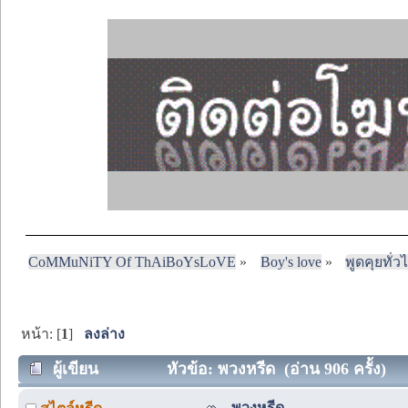
CoMMuNiTY Of ThAiBoYsLoVE
»
Boy's love
»
พูดคุยทั่ว
หน้า: [
1
]
ลงล่าง
ผู้เขียน
หัวข้อ: พวงหรีด (อ่าน 906 ครั้ง)
พวงหรีด