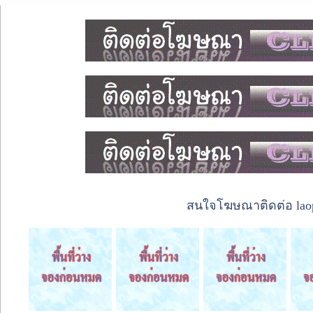
สนใจโฆษณาติดต่อ laope