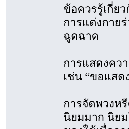
ข้อควรรู้เกี่
การแต่งกายร่
ฉูดฉาด
การแสดงความเ
เช่น “ขอแสด
การจัดพวงหร
นิยมมาก นิยม