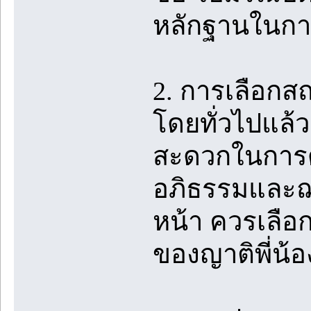
หลักฐานในก
2. การเลือกสถ
โดยทั่วไปแล้ว
สะดวกในการด
อภิธรรมและฌาป
หน้า ควรเลือก
ของญาติพี่น้อ