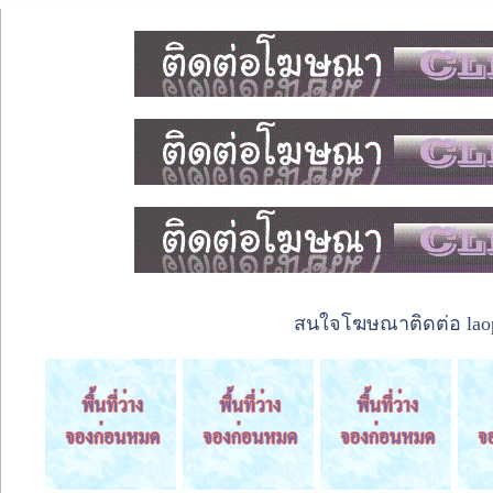
สนใจโฆษณาติดต่อ laope