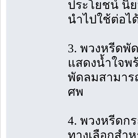
ประโยชน์ นิย
นำไปใช้ต่อได้
3. พวงหรีดพั
แสดงน้ำใจพร้
พัดลมสามารถม
ศพ
4. พวงหรีดกร
ทางเลือกสำหรั