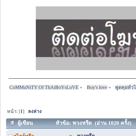
CoMMuNiTY Of ThAiBoYsLoVE
»
Boy's love
»
พูดคุยทั่ว
หน้า: [
1
]
ลงล่าง
ผู้เขียน
หัวข้อ: พวงหรีด (อ่าน 1020 ครั้ง)
พวงหรีด