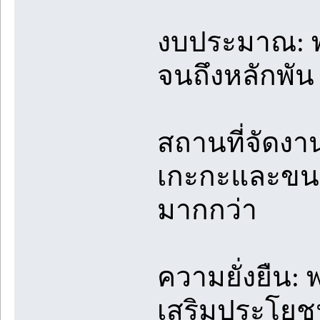
งบประมาณ: พว
จนถึงหลักพั
สถานที่จัดงาน
เกะกะและขนส
มากกว่า
ความยั่งยืน: 
เสริมประโยชน์