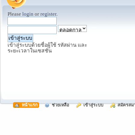
Please
login
or
register
.
เข้าสู่ระบบด้วยชื่อผู้ใช้ รหัสผ่าน และ
ระยะเวลาในเซสชั่น
  หน้าแรก
  ช่วยเหลือ
  เข้าสู่ระบบ
  สมัครสม