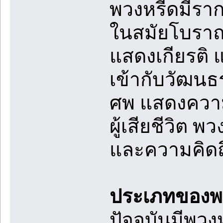
พวงหรีดมีร
ในสมัยโบราณ
แสดงเกียรติ 
เข้ากับวัฒน
ศพ แสดงความ
ผู้เสียชีวิต 
และความคิดถึ
ประเภทของพ
ปัจจุบันมีพว