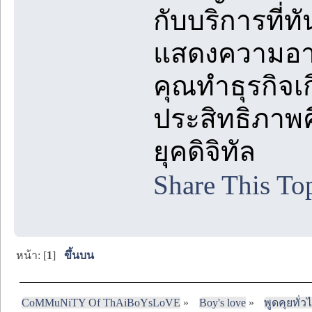
กับบริการที่
แสดงความอาล
คุณทำธุรกิจเ
ประสิทธิภาพ
ยุคดิจิทัล
Share This To
หน้า: [
1
]
ขึ้นบน
CoMMuNiTY Of ThAiBoYsLoVE
»
Boy's love
»
พูดคุยทั่ว