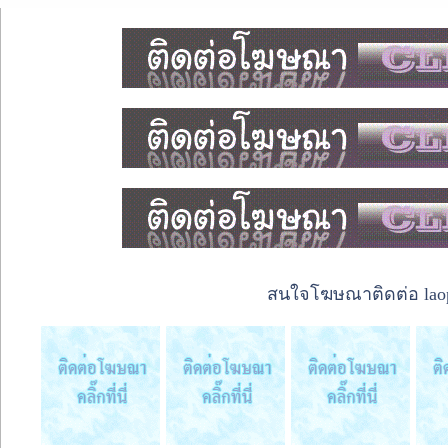
สนใจโฆษณาติดต่อ laope