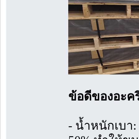
ข้อดีของอะคริล
- น้ำหนักเบา