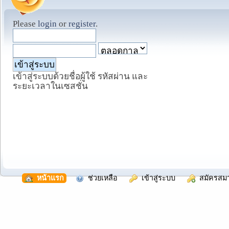
Please
login
or
register
.
เข้าสู่ระบบด้วยชื่อผู้ใช้ รหัสผ่าน และ
ระยะเวลาในเซสชั่น
  หน้าแรก
  ช่วยเหลือ
  เข้าสู่ระบบ
  สมัครสม