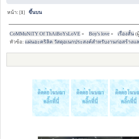
หน้า: [
1
]
ขึ้นบน
CoMMuNiTY Of ThAiBoYsLoVE
»
Boy's love
»
เรื่องสั้น
(ผ
หัวข้อ:
แผ่นอะคริลิค วัสดุอเนกประสงค์สำหรับงานก่อสร้า