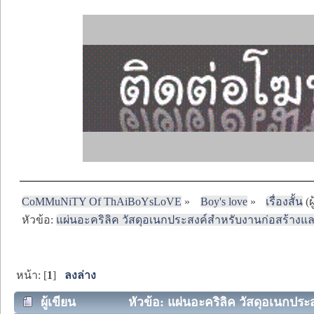
CoMMuNiTY Of ThAiBoYsLoVE
»
Boy's love
»
เรื่องสั้น
(ผ
หัวข้อ:
แผ่นอะคริลิค วัสดุอเนกประสงค์สำหรับงานก่อสร้า
หน้า: [
1
]
ลงล่าง
ผู้เขียน
หัวข้อ: แผ่นอะคริลิค วัสดุอเนกปร