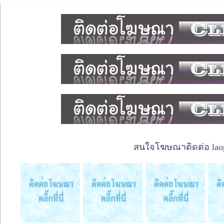
สนใจโฆษณาติดต่อ laope