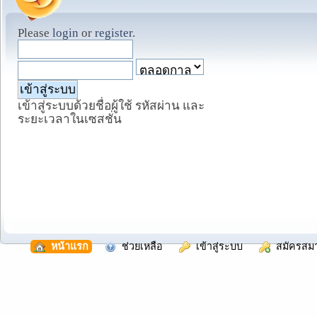
Please
login
or
register
.
เข้าสู่ระบบด้วยชื่อผู้ใช้ รหัสผ่าน และ
ระยะเวลาในเซสชั่น
  หน้าแรก
  ช่วยเหลือ
  เข้าสู่ระบบ
  สมัครสม