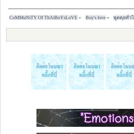
CoMMuNiTY Of ThAiBoYsLoVE
»
Boy's love
»
พูดคุยทั่ว