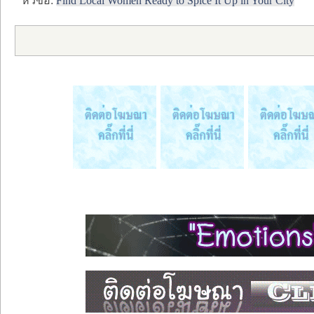
หัวข้อ:
Find Local Women Ready to Spice It Up in Your City