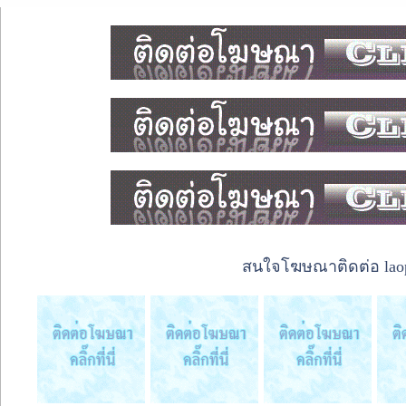
สนใจโฆษณาติดต่อ laope