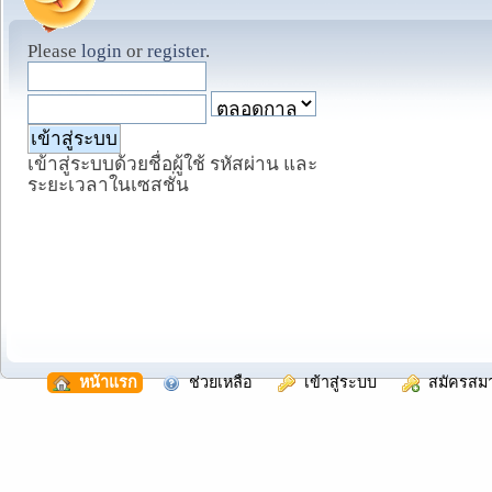
Please
login
or
register
.
เข้าสู่ระบบด้วยชื่อผู้ใช้ รหัสผ่าน และ
ระยะเวลาในเซสชั่น
  หน้าแรก
  ช่วยเหลือ
  เข้าสู่ระบบ
  สมัครสม