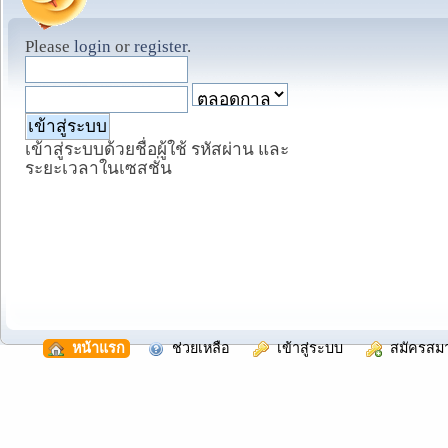
Please
login
or
register
.
เข้าสู่ระบบด้วยชื่อผู้ใช้ รหัสผ่าน และ
ระยะเวลาในเซสชั่น
  หน้าแรก
  ช่วยเหลือ
  เข้าสู่ระบบ
  สมัครสม