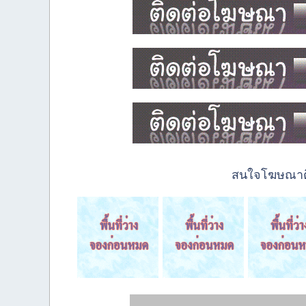
สนใจโฆษณาติด