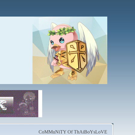
CoMMuNiTY Of ThAiBoYsLoVE