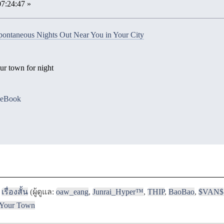
07:24:47 »
ntaneous Nights Out Near You in Your City
r town for night
ceBook
เรื่องสั้น
(ผู้ดูแล:
oaw_eang
,
Junrai_Hyper™
,
THIP
,
BaoBao
,
$VAN$
n Your Town