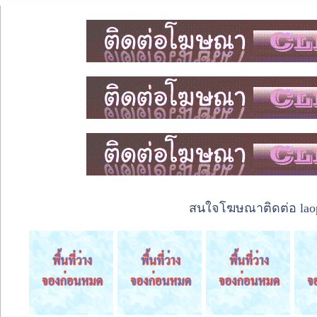
สนใจโฆษณาติดต่อ laope