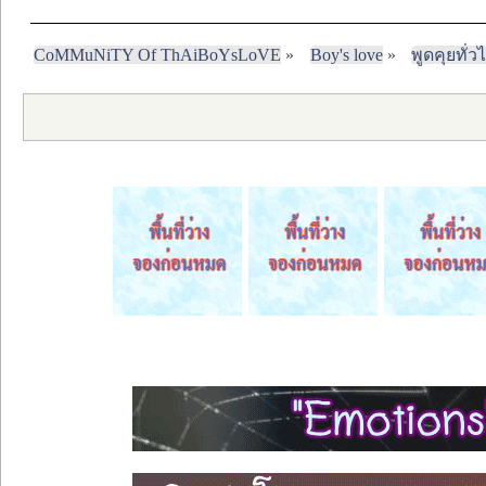
CoMMuNiTY Of ThAiBoYsLoVE
»
Boy's love
»
พูดคุยทั่ว