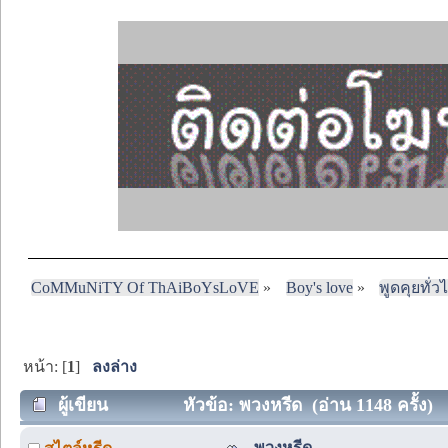
CoMMuNiTY Of ThAiBoYsLoVE
»
Boy's love
»
พูดคุยทั่ว
หน้า: [
1
]
ลงล่าง
ผู้เขียน
หัวข้อ: พวงหรีด (อ่าน 1148 ครั้ง)
พวงหรีด