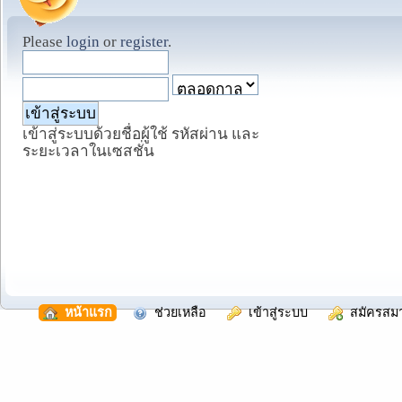
Please
login
or
register
.
เข้าสู่ระบบด้วยชื่อผู้ใช้ รหัสผ่าน และ
ระยะเวลาในเซสชั่น
  หน้าแรก
  ช่วยเหลือ
  เข้าสู่ระบบ
  สมัครสม