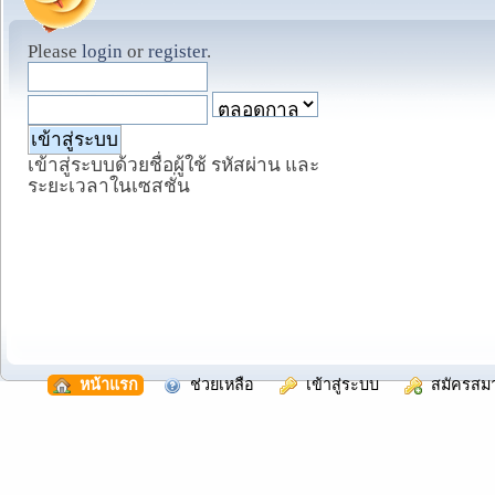
Please
login
or
register
.
เข้าสู่ระบบด้วยชื่อผู้ใช้ รหัสผ่าน และ
ระยะเวลาในเซสชั่น
  หน้าแรก
  ช่วยเหลือ
  เข้าสู่ระบบ
  สมัครสม