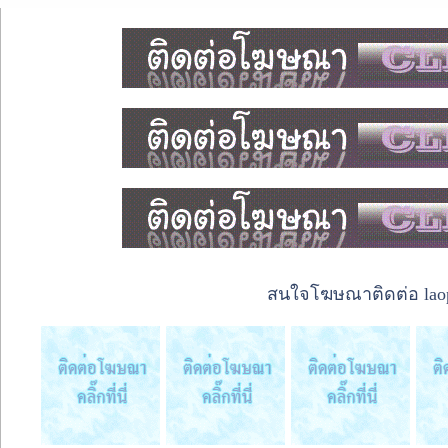
สนใจโฆษณาติดต่อ laope