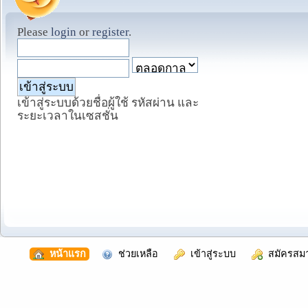
Please
login
or
register
.
เข้าสู่ระบบด้วยชื่อผู้ใช้ รหัสผ่าน และ
ระยะเวลาในเซสชั่น
  หน้าแรก
  ช่วยเหลือ
  เข้าสู่ระบบ
  สมัครสม