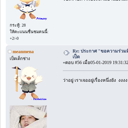
กระทู้: 28
ให้คะแนนชื่นชมคนนี้:
+2/-0
Re: ประกาศ "ขอความร่วมมื
meanmena
เป็ด
เป็ดเด็กช่าง
«ตอบ #56 เมื่อ05-01-2019 19:31:3
ว่า​อยู่​ เรา​เจอ​อยู่​เรื่อง​หนึ่ง​ยัง​ งงงง