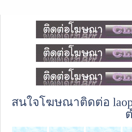
สนใจโฆษณาติดต่อ laoped
ต