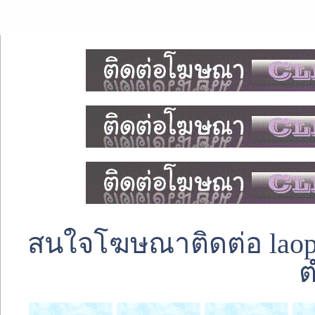
สนใจโฆษณาติดต่อ laoped
ต