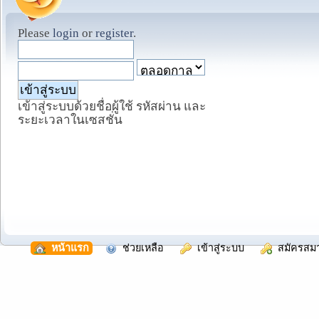
Please
login
or
register
.
เข้าสู่ระบบด้วยชื่อผู้ใช้ รหัสผ่าน และ
ระยะเวลาในเซสชั่น
  หน้าแรก
  ช่วยเหลือ
  เข้าสู่ระบบ
  สมัครสม