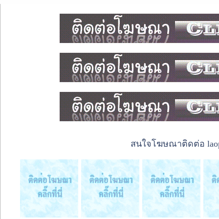
สนใจโฆษณาติดต่อ laope