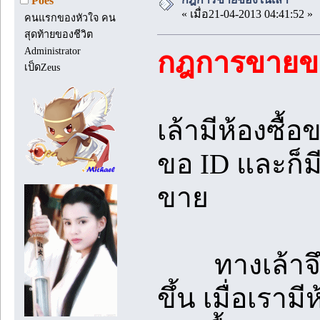
Poes
« เมื่อ21-04-2013 04:41:52 »
คนแรกของหัวใจ คน
สุดท้ายของชีวิต
Administrator
กฎการขายขอ
เป็ดZeus
เล้ามีห้องซื้
ขอ ID และก็ม
ขาย
ทางเล้าจึงอย
ขึ้น เมื่อเราม