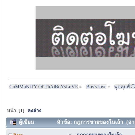
CoMMuNiTY Of ThAiBoYsLoVE
»
Boy's love
»
พูดคุยทั่ว
หน้า: [
1
]
ลงล่าง
ผู้เขียน
หัวข้อ: กฎการขายของในเล้า (อ่าน
กฎการขายของในเล้า