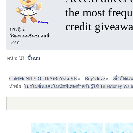
the most frequ
credit giveaw
กระทู้: 2
ให้คะแนนชื่นชมคนนี้:
+0/-0
หน้า: [
1
]
ขึ้นบน
CoMMuNiTY Of ThAiBoYsLoVE
»
Boy's love
»
เซ็งเป็ดแ
หัวข้อ:
โปรโมชั่นและโบนัสพิเศษสำหรับผู้ใช้ TrueMoney Walle