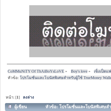
CoMMuNiTY Of ThAiBoYsLoVE
»
Boy's love
»
เซ็งเป็ดแ
หัวข้อ:
โปรโมชั่นและโบนัสพิเศษสำหรับผู้ใช้ TrueMoney Walle
หน้า: [
1
]
ลงล่าง
ผู้เขียน
หัวข้อ: โปรโมชั่นและโบนัสพิเศษสำห