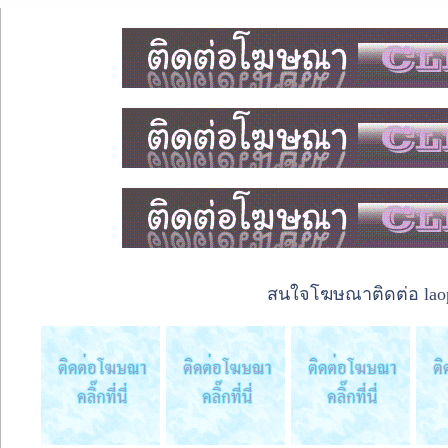
สนใจโฆษณาติดต่อ laope