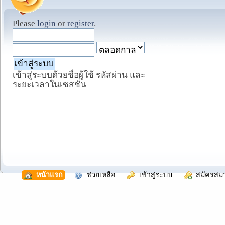
Please
login
or
register
.
เข้าสู่ระบบด้วยชื่อผู้ใช้ รหัสผ่าน และ
ระยะเวลาในเซสชั่น
  หน้าแรก
  ช่วยเหลือ
  เข้าสู่ระบบ
  สมัครสม