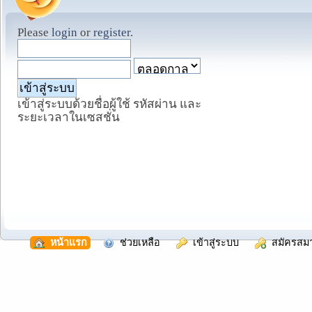
Please
login
or
register
.
เข้าสู่ระบบด้วยชื่อผู้ใช้ รหัสผ่าน และ
ระยะเวลาในเซสชั่น
  หน้าแรก
  ช่วยเหลือ
  เข้าสู่ระบบ
  สมัครสม