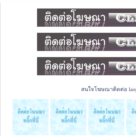
สนใจโฆษณาติดต่อ laope