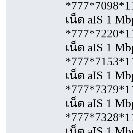
*777*7098*1
เน็ต aIS 1 Mb
*777*7220*1
เน็ต aIS 1 Mb
*777*7153*1
เน็ต aIS 1 Mb
*777*7379*1
เน็ต aIS 1 Mb
*777*7328*1
เน็ต aIS 1 Mb