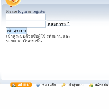
Please
login
or
register
.
เข้าสู่ระบบด้วยชื่อผู้ใช้ รหัสผ่าน และ
ระยะเวลาในเซสชั่น
  หน้าแรก
  ช่วยเหลือ
  เข้าสู่ระบบ
  สมัครสม