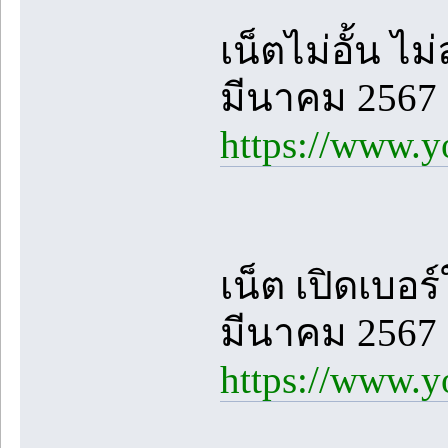
เน็ตไม่อั้น ไ
มีนาคม 2567
https://www
เน็ต เปิดเบอร
มีนาคม 2567
https://www.