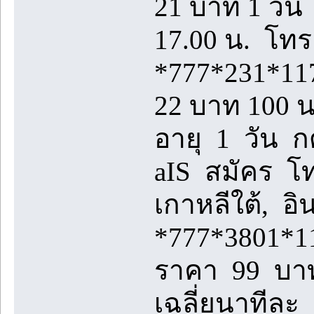
21 บาท 1 วัน
17.00 น. โทร
*777*231*11
22 บาท 100 น
อายุ 1 วัน 
aIS สมัคร โท
เกาหลีใต้, อิ
*777*3801*1
ราคา 99 บาท
เฉลี่ยนาทีละ