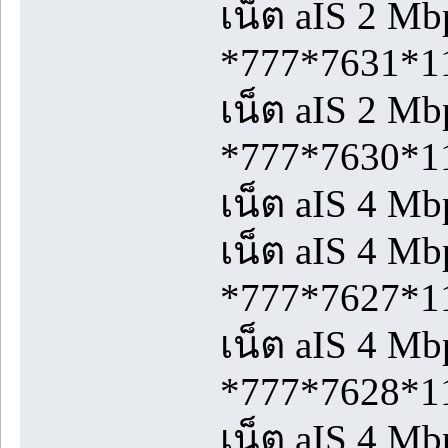
เน็ต aIS 2 Mb
*777*7631*1
เน็ต aIS 2 M
*777*7630*1
เน็ต aIS 4 M
เน็ต aIS 4 M
*777*7627*1
เน็ต aIS 4 M
*777*7628*1
เน็ต aIS 4 Mb