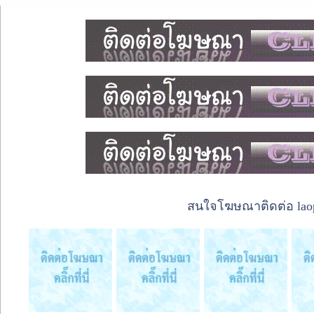
สนใจโฆษณาติดต่อ laope