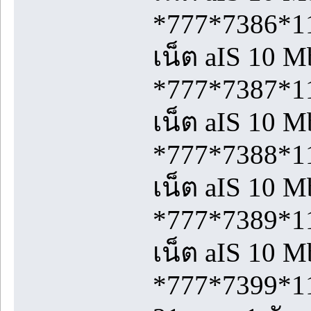
*777*7386*1
เน็ต aIS 10 M
*777*7387*1
เน็ต aIS 10 M
*777*7388*1
เน็ต aIS 10 M
*777*7389*1
เน็ต aIS 10 M
*777*7399*1