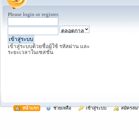
Please
login
or
register
.
เข้าสู่ระบบด้วยชื่อผู้ใช้ รหัสผ่าน และ
ระยะเวลาในเซสชั่น
  หน้าแรก
  ช่วยเหลือ
  เข้าสู่ระบบ
  สมัครสม