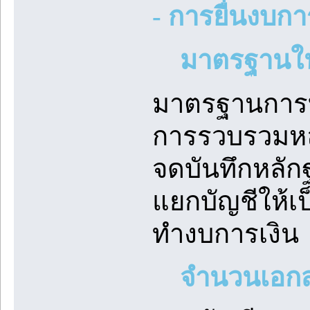
- การยื่นงบกา
มาตรฐานใน
มาตรฐานการบ
การรวบรวมหลั
จดบันทึกหลั
แยกบัญชีให้เ
ทำงบการเงิน
จำนวนเอกส