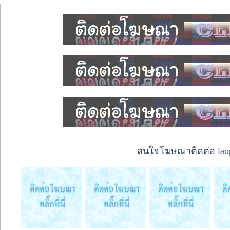
สนใจโฆษณาติดต่อ laope