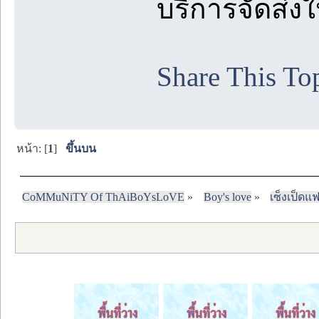
บริการจัดส่ง
Share This To
หน้า: [
1
]
ขึ้นบน
CoMMuNiTY Of ThAiBoYsLoVE
»
Boy's love
»
เซ็งเป็ดแ