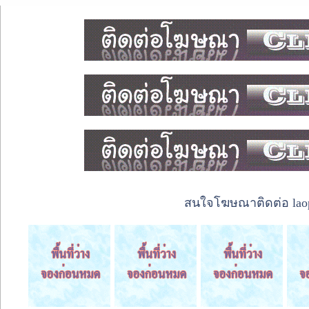
สนใจโฆษณาติดต่อ laope