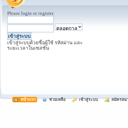
Please
login
or
register
.
เข้าสู่ระบบด้วยชื่อผู้ใช้ รหัสผ่าน และ
ระยะเวลาในเซสชั่น
  หน้าแรก
  ช่วยเหลือ
  เข้าสู่ระบบ
  สมัครสม