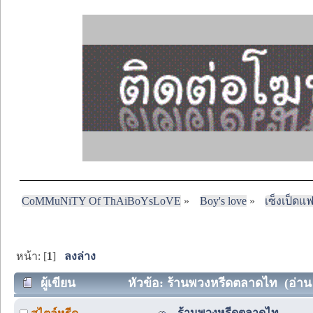
CoMMuNiTY Of ThAiBoYsLoVE
»
Boy's love
»
เซ็งเป็ดแ
หน้า: [
1
]
ลงล่าง
ผู้เขียน
หัวข้อ: ร้านพวงหรีดตลาดไท (อ่าน 2
ร้านพวงหรีดตลาดไท