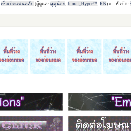
เซ็งเป็ดแฟนคลับ
(ผู้ดูแล:
มูมู่น้อย
,
Junrai_Hyper™
,
RN
) »
หัวข้อ: