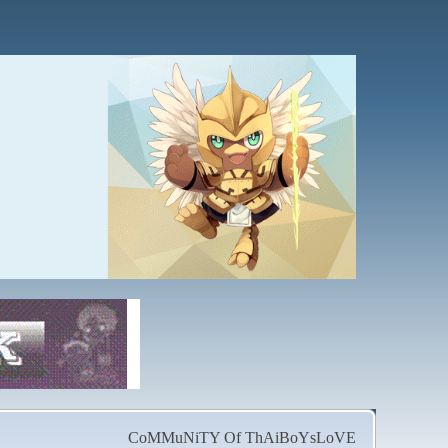
CoMMuNiTY Of ThAiBoYsLoVE