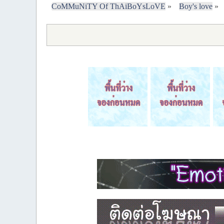
CoMMuNiTY Of ThAiBoYsLoVE
»
Boy's love
»