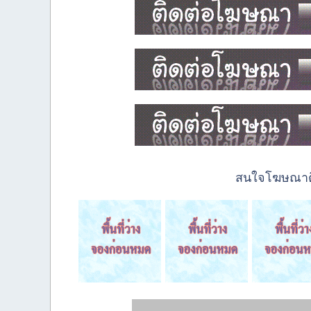
สนใจโฆษณาติด