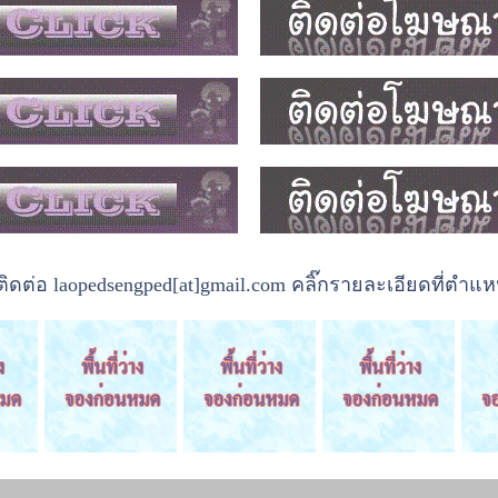
ต่อ laopedsengped[at]gmail.com คลิ๊กรายละเอียดที่ตำแหน