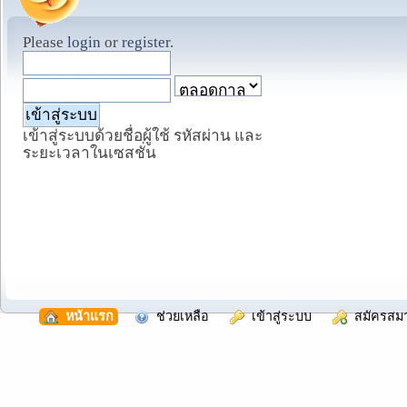
Please
login
or
register
.
เข้าสู่ระบบด้วยชื่อผู้ใช้ รหัสผ่าน และ
ระยะเวลาในเซสชั่น
  หน้าแรก
  ช่วยเหลือ
  เข้าสู่ระบบ
  สมัครสม