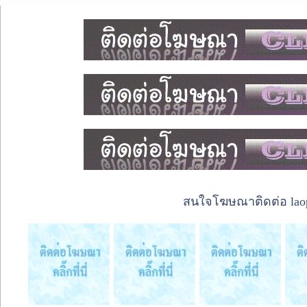
สนใจโฆษณาติดต่อ laope