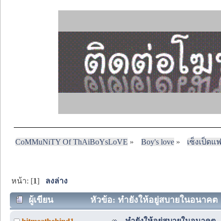
CoMMuNiTY Of ThAiBoYsLoVE
»
Boy's love
»
เซ็งเป็ดแ
หน้า: [
1
]
ลงล่าง
ผู้เขียน
หัวข้อ: ทำยังให้อยู่สบายในอนาคต (
ทำยังให้อยู่สบายในอนาคต