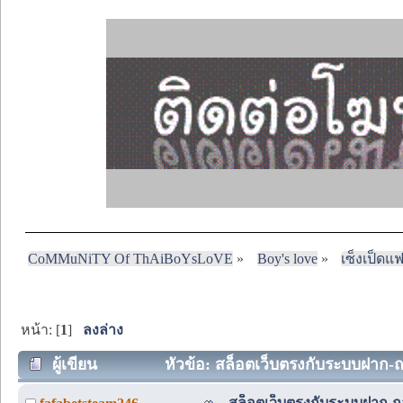
CoMMuNiTY Of ThAiBoYsLoVE
»
Boy's love
»
เซ็งเป็ดแ
หน้า: [
1
]
ลงล่าง
ผู้เขียน
หัวข้อ: สล็อตเว็บตรงกับระบบฝาก-ถอ
สล็อตเว็บตรงกับระบบฝาก-ถ