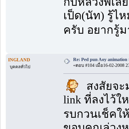
กับหลวงพี่เลย
เป็ด(นัท) รู้
ครับ อยากรู้
Re: Ped pun Aoy animatio
INGLAND
«ตอบ #104 เมื่อ16-02-2008 2
บุคคลทั่วไป
สงสัยจะม
link ที่ลงไว้
รบกวนเช็คให
ขอบคุณล่วงห