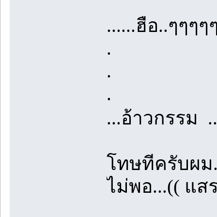
......ฮือ..ๆๆๆๆ
.
.
.
...อ้าวกรรม ..
โทษทีครับผม..
ไม่พอ...(( แ