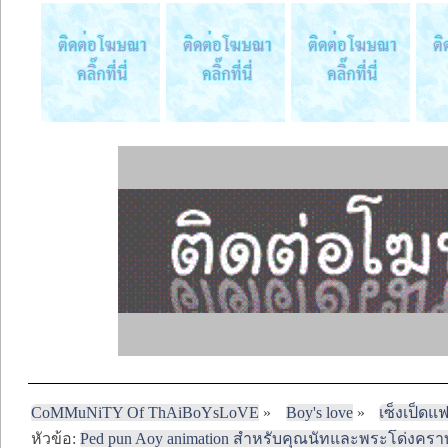
CoMMuNiTY Of ThAiBoYsLoVE
»
Boy's love
»
เซ็งเป็ดแ
หัวข้อ:
Ped pun Aoy animation สำหรับคุณนัทและพระโด่งคร