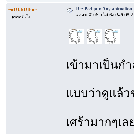
Re: Ped pun Aoy animatio
~๑DUkDIk๑~
«ตอบ #106 เมื่อ06-03-2008 2
บุคคลทั่วไป
เข้ามาเป็นกำล
แบบว่าดูแล้วข
เศร้ามากๆเล