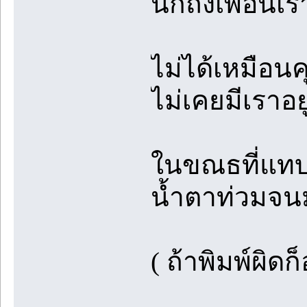
นึกถึงเพื่อนเร
ไม่ได้เหมือนค
ไม่เคยมีเราอ
ในขณธที่แทบท
น้ำตาท่วมจนมอ
( ถ้าพิมพ์ผิดก