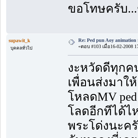
ขอโทษครับ..
Re: Ped pun Aoy animatio
supawit_k
«ตอบ #103 เมื่อ16-02-2008 1
บุคคลทั่วไป
งะหวัดดีทุกค
เพื่อนส่งมาให
โหลดMV ped p
โลดอีกทีได้ไ
พระโด่งนะครั