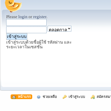
Please
login
or
register
.
เข้าสู่ระบบด้วยชื่อผู้ใช้ รหัสผ่าน และ
ระยะเวลาในเซสชั่น
  หน้าแรก
  ช่วยเหลือ
  เข้าสู่ระบบ
  สมัครสม