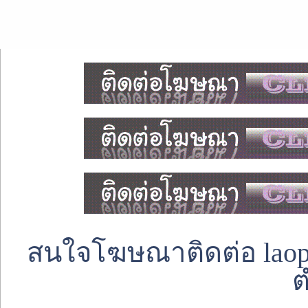
สนใจโฆษณาติดต่อ laoped
ต