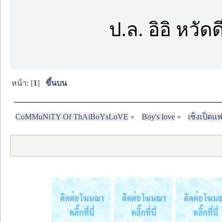
ป.ล. อิอิ หวัด
หน้า: [
1
]
ขึ้นบน
CoMMuNiTY Of ThAiBoYsLoVE
»
Boy's love
»
เซ็งเป็ดแ