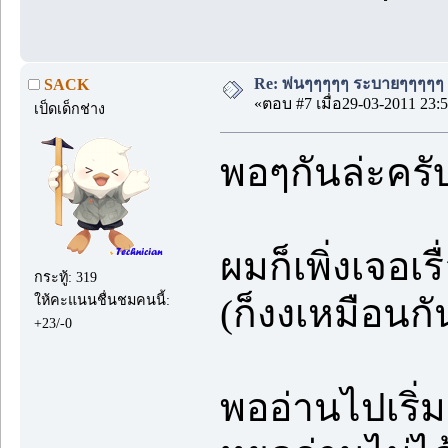
Re: พ่นๆๆๆๆๆ ระบายๆๆๆๆๆ
SACK
«ตอบ #7 เมื่อ29-03-2011 23:5
เป็ดเด็กช่าง
พอๆกันล่ะครั
ผมก็เพิ่งเจอเรื
กระทู้: 319
ให้คะแนนชื่นชมคนนี้:
(ก็งงเหมือนกัน
+23/-0
พออ่านไปเริ่ม