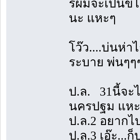
รึผมจะเป็นขี
นะ แหะๆ
โว๊ว....บ่นห่า
ระบาย พ่นๆๆๆๆ
ป.ล. 31นี้จะไ
นครปฐม แหะ
ป.ล.2 อยากไ
ป.ล.3 เอ๊ะ...ก