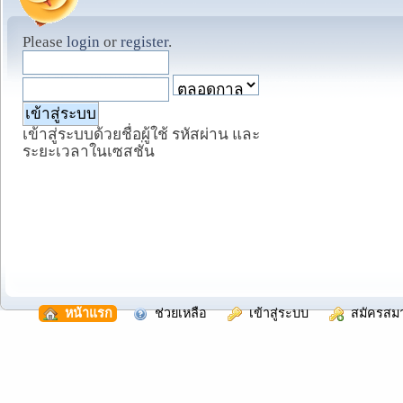
Please
login
or
register
.
เข้าสู่ระบบด้วยชื่อผู้ใช้ รหัสผ่าน และ
ระยะเวลาในเซสชั่น
  หน้าแรก
  ช่วยเหลือ
  เข้าสู่ระบบ
  สมัครสม