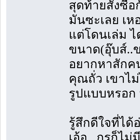
สุดท้ายสั่งซื้
มันซะเลย เหอะ
แต่โดนเล่ม ได
ขนาด(อุ๊บส์..
อยากหาสักคน คน
คุณถั่ว เขาไม่
รูปแบบหรอก ม
รู้สึกดีใจที่
เอ้อ...กรูก็ไม