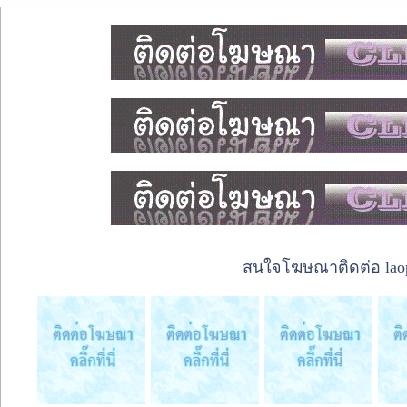
สนใจโฆษณาติดต่อ laope