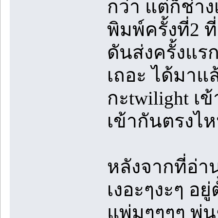
กว่า แต่ก็ช่าง
พิมพ์ครั้งที่2 
ดันส่งครั้งแร
เถอะ ได้มาแล้
กะtwilight เข้
เข้ากันตรงไ
หลังจากที่อ่า
เงอะๆงะๆ อยู่
แพ่มๆๆๆๆ พ่น