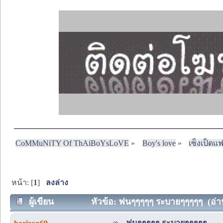
CoMMuNiTY Of ThAiBoYsLoVE
»
Boy's love
»
เซ็งเป็ดแ
หน้า: [
1
]
ลงล่าง
ผู้เขียน
หัวข้อ: พ่นๆๆๆๆๆ ระบายๆๆๆๆๆ (อ่าน
พ่นๆๆๆๆๆ ระบายๆๆๆๆๆ