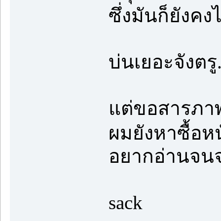
ซึ่งมันก็ยังคง
บ่นเยอะจังตร
แต่ขอสารภา
ผมยังหาซื้อหน
อยากอ่านจน
sack