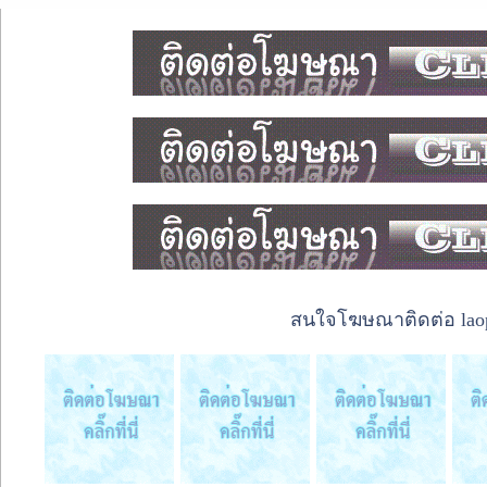
สนใจโฆษณาติดต่อ laope