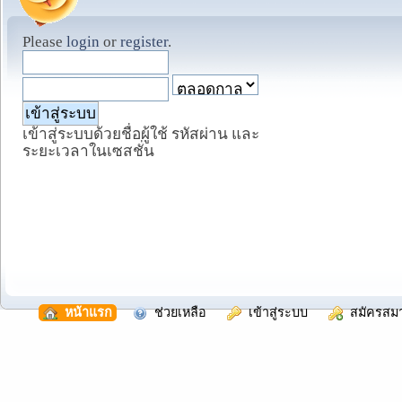
Please
login
or
register
.
เข้าสู่ระบบด้วยชื่อผู้ใช้ รหัสผ่าน และ
ระยะเวลาในเซสชั่น
  หน้าแรก
  ช่วยเหลือ
  เข้าสู่ระบบ
  สมัครสม