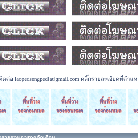
ต่อ laopedsengped[at]gmail.com คลิ๊กรายละเอียดที่ตำแหน
รวจสอบการถูกตักเตือน