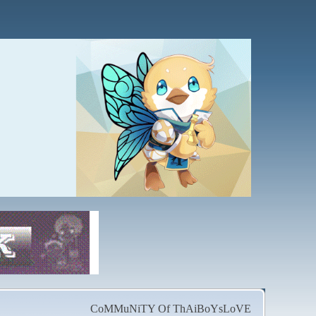
CoMMuNiTY Of ThAiBoYsLoVE