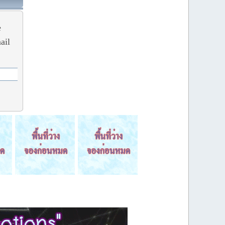
e
ail