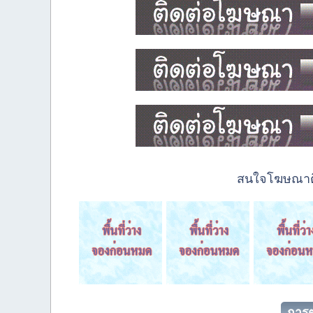
สนใจโฆษณาติด
การต