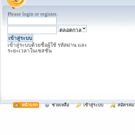
Please
login
or
register
.
เข้าสู่ระบบด้วยชื่อผู้ใช้ รหัสผ่าน และ
ระยะเวลาในเซสชั่น
  หน้าแรก
  ช่วยเหลือ
  เข้าสู่ระบบ
  สมัครสม