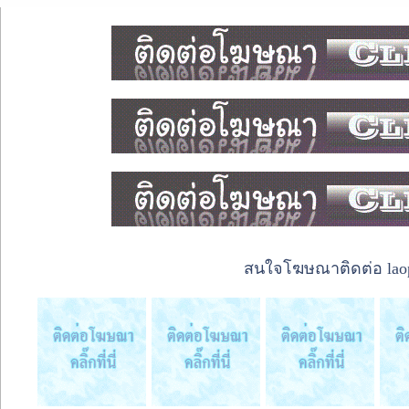
สนใจโฆษณาติดต่อ laope