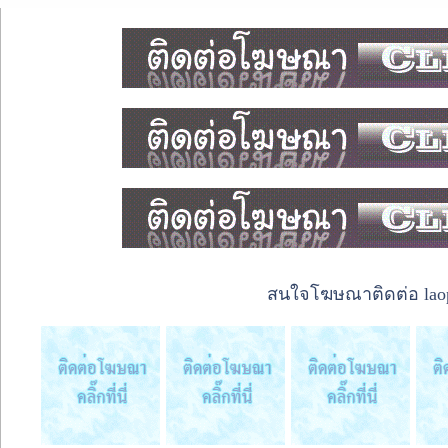
สนใจโฆษณาติดต่อ laope