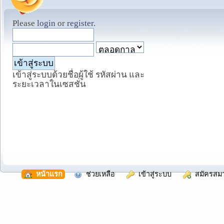
Please
login
or
register
.
เข้าสู่ระบบด้วยชื่อผู้ใช้ รหัสผ่าน และ
ระยะเวลาในเซสชั่น
  หน้าแรก
  ช่วยเหลือ
  เข้าสู่ระบบ
  สมัครสม