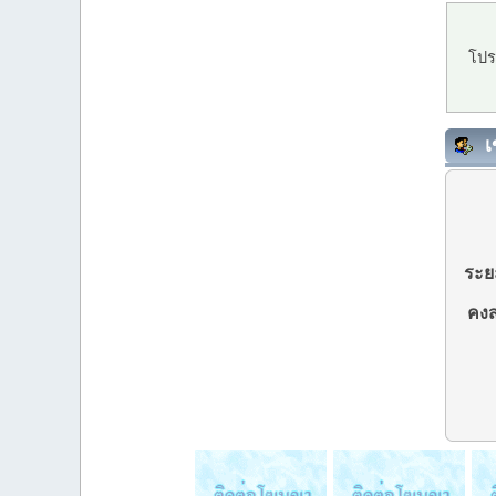
โปร
เ
ระยะ
คงส