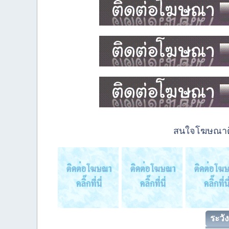
สนใจโฆษณาติด
ระวัง