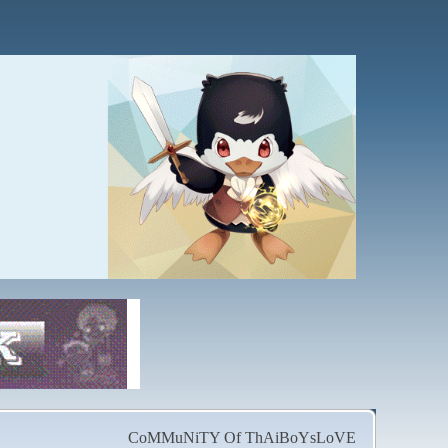
CoMMuNiTY Of ThAiBoYsLoVE