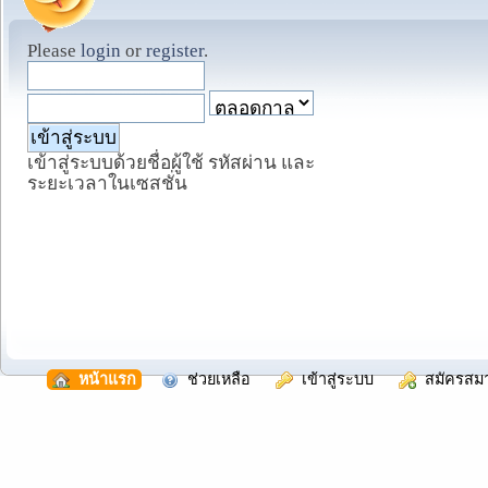
Please
login
or
register
.
เข้าสู่ระบบด้วยชื่อผู้ใช้ รหัสผ่าน และ
ระยะเวลาในเซสชั่น
  หน้าแรก
  ช่วยเหลือ
  เข้าสู่ระบบ
  สมัครสม