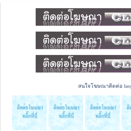
สนใจโฆษณาติดต่อ laope